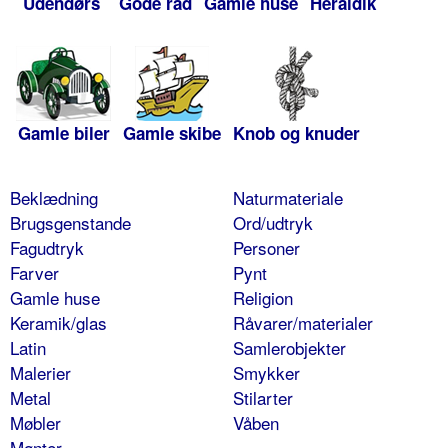
Udendørs
Gode råd
Gamle huse
Heraldik
Gamle biler
Gamle skibe
Knob og knuder
Beklædning
Naturmateriale
Brugsgenstande
Ord/udtryk
Fagudtryk
Personer
Farver
Pynt
Gamle huse
Religion
Keramik/glas
Råvarer/materialer
Latin
Samlerobjekter
Malerier
Smykker
Metal
Stilarter
Møbler
Våben
Mønter