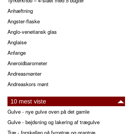
Tyrkerknob – 4-slået med 5 bugter
Anhæftning
Angster-flaske
Anglo-venetiansk glas
Anglaise
Anfange
Aneroidbarometer
Andreasmønter
Andreaskors mønt
10 mest viste
Gulve - nye gulve oven på det gamle
Gulve - bejdsning og lakering af trægulve
Træ - forskellen på fyrretræ og grantræ