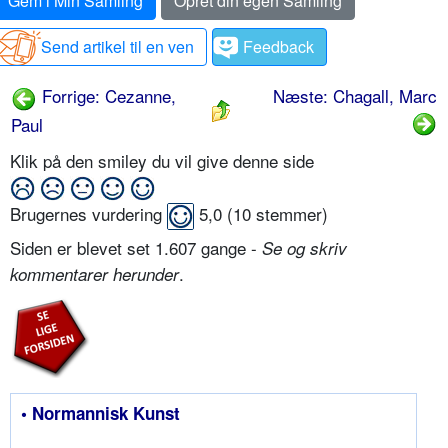
Gem i Min Samling
Opret din egen Samling
Send artikel til en ven
Feedback
Forrige: Cezanne,
Næste: Chagall, Marc
Paul
Klik på den smiley du vil give denne side
Brugernes vurdering
5,0
(
10
stemmer)
Siden er blevet set 1.607 gange -
Se og skriv
.
kommentarer herunder
• Normannisk Kunst