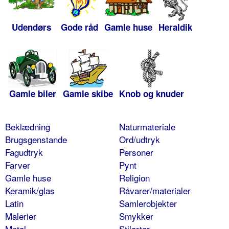
Udendørs
Gode råd
Gamle huse
Heraldik
Gamle biler
Gamle skibe
Knob og knuder
Beklædning
Naturmateriale
Brugsgenstande
Ord/udtryk
Fagudtryk
Personer
Farver
Pynt
Gamle huse
Religion
Keramik/glas
Råvarer/materialer
Latin
Samlerobjekter
Malerier
Smykker
Metal
Stilarter