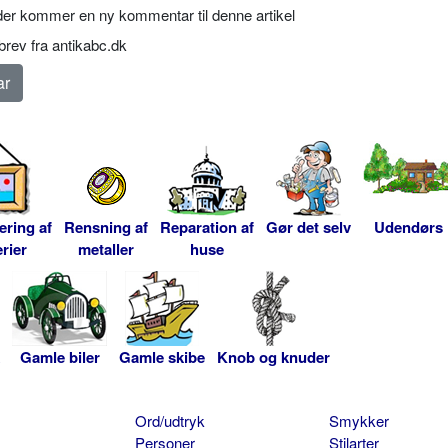
er kommer en ny kommentar til denne artikel
rev fra antikabc.dk
ering af
Rensning af
Reparation af
Gør det selv
Udendørs
rier
metaller
huse
Gamle biler
Gamle skibe
Knob og knuder
Ord/udtryk
Smykker
Personer
Stilarter