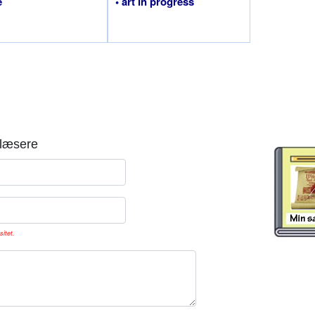
e
• art in progress
læsere
sitet.