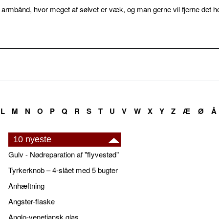
 armbånd, hvor meget af sølvet er væk, og man gerne vil fjerne det he
L
M
N
O
P
Q
R
S
T
U
V
W
X
Y
Z
Æ
Ø
Å
10 nyeste
Gulv - Nødreparation af "flyvestød"
Tyrkerknob – 4-slået med 5 bugter
Anhæftning
Angster-flaske
Anglo-venetiansk glas