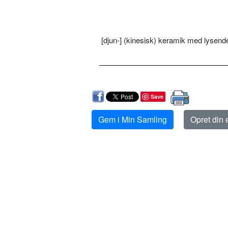
[djun-] (kinesisk) keramik med lysende 
Save
Gem i Min Samling
Opret din