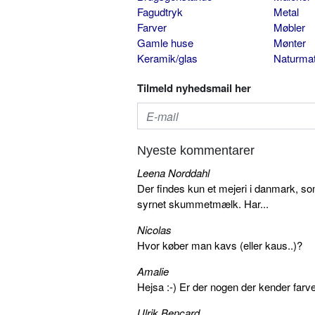
Fagudtryk
Metal
Farver
Møbler
Gamle huse
Mønter
Keramik/glas
Naturmat
Tilmeld nyhedsmail her
Nyeste kommentarer
Leena Norddahl
Der findes kun et mejeri i danmark, 
syrnet skummetmælk. Har...
Nicolas
Hvor køber man kavs (eller kaus..)?
Amalie
Hejsa :-) Er der nogen der kender farv
Ulrik Bencard