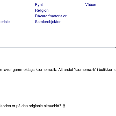
Pynt
Våben
Religion
Råvarer/materialer
eriale
Samlerobjekter
som laver gammeldags kærnemælk. Alt andet 'kærnemælk' i butikkerne
ekoden er på den originale almueblå? 🤞