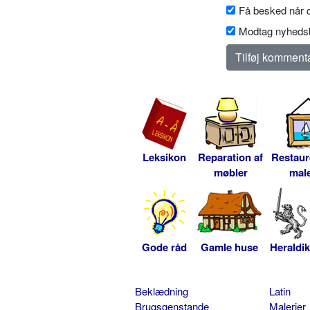
Få besked når d
Modtag nyhedsb
Leksikon
Reparation af
Restaur
møbler
male
Gode råd
Gamle huse
Heraldik
Beklædning
Latin
Brugsgenstande
Malerier