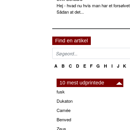
Hej - hvad nu hvis man har et forsølvet
Sådan at det...
Find en artikel
A
B
C
D
E
F
G
H
I
J
K
10 mest udprintede
fusk
Dukaton
Camée
Benved
Zeus