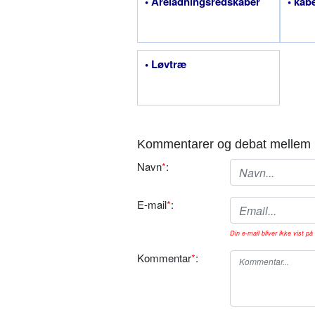
• Åreladningsredskaber
• kåb
• Løvtræ
Kommentarer og debat mellem 
Navn
*
:
E-mail
*
:
Din e-mail bliver ikke vist på 
Kommentar
*
: