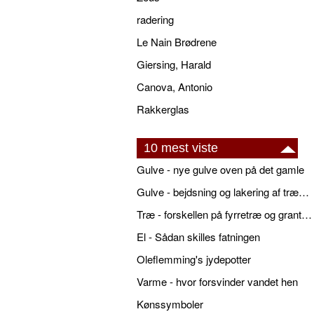
radering
Le Nain Brødrene
Giersing, Harald
Canova, Antonio
Rakkerglas
10 mest viste
Gulve - nye gulve oven på det gamle
Gulve - bejdsning og lakering af trægulve
Træ - forskellen på fyrretræ og grantræ
El - Sådan skilles fatningen
Oleflemming's jydepotter
Varme - hvor forsvinder vandet hen
Kønssymboler