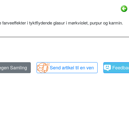
farveeffekter i tyktflydende glasur i mørkviolet, purpur og karmin.
 egen Samling
Send artikel til en ven
Feedba