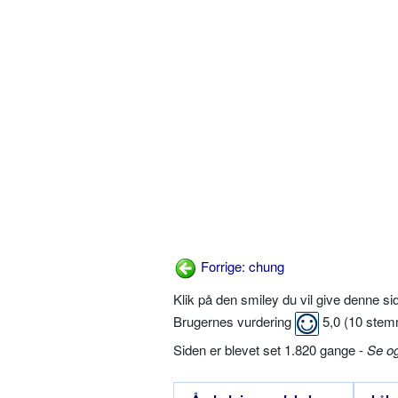
Forrige: chung
Klik på den smiley du vil give denne s
Brugernes vurdering
5,0
(
10
stem
Siden er blevet set 1.820 gange -
Se o