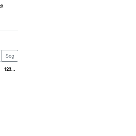
lt.
123...