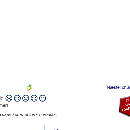
Næste: chu
ide
mer)
g skriv kommentarer herunder
.