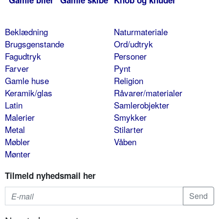
Gamle biler
Gamle skibe
Knob og knuder
Beklædning
Naturmateriale
Brugsgenstande
Ord/udtryk
Fagudtryk
Personer
Farver
Pynt
Gamle huse
Religion
Keramik/glas
Råvarer/materialer
Latin
Samlerobjekter
Malerier
Smykker
Metal
Stilarter
Møbler
Våben
Mønter
Tilmeld nyhedsmail her