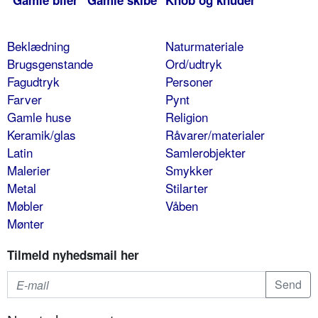
Gamle biler
Gamle skibe
Knob og knuder
Beklædning
Naturmateriale
Brugsgenstande
Ord/udtryk
Fagudtryk
Personer
Farver
Pynt
Gamle huse
Religion
Keramik/glas
Råvarer/materialer
Latin
Samlerobjekter
Malerier
Smykker
Metal
Stilarter
Møbler
Våben
Mønter
Tilmeld nyhedsmail her