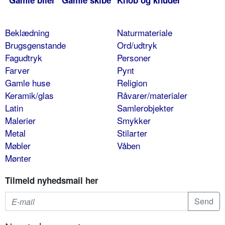
Gamle biler
Gamle skibe
Knob og knuder
Beklædning
Naturmateriale
Brugsgenstande
Ord/udtryk
Fagudtryk
Personer
Farver
Pynt
Gamle huse
Religion
Keramik/glas
Råvarer/materialer
Latin
Samlerobjekter
Malerier
Smykker
Metal
Stilarter
Møbler
Våben
Mønter
Tilmeld nyhedsmail her