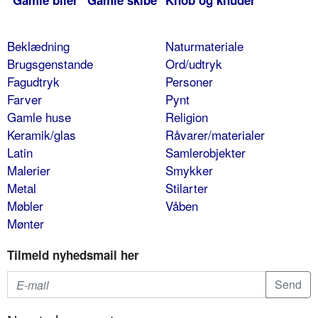
Gamle biler
Gamle skibe
Knob og knuder
Beklædning
Naturmateriale
Brugsgenstande
Ord/udtryk
Fagudtryk
Personer
Farver
Pynt
Gamle huse
Religion
Keramik/glas
Råvarer/materialer
Latin
Samlerobjekter
Malerier
Smykker
Metal
Stilarter
Møbler
Våben
Mønter
Tilmeld nyhedsmail her