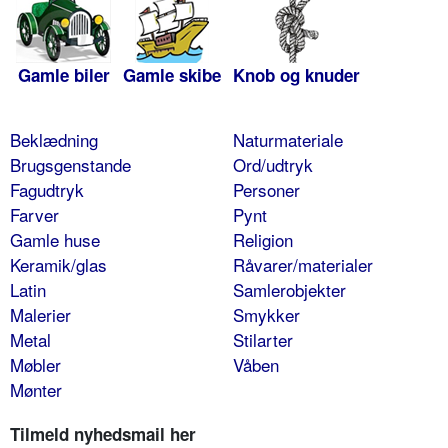
Gamle biler
Gamle skibe
Knob og knuder
Beklædning
Naturmateriale
Brugsgenstande
Ord/udtryk
Fagudtryk
Personer
Farver
Pynt
Gamle huse
Religion
Keramik/glas
Råvarer/materialer
Latin
Samlerobjekter
Malerier
Smykker
Metal
Stilarter
Møbler
Våben
Mønter
Tilmeld nyhedsmail her