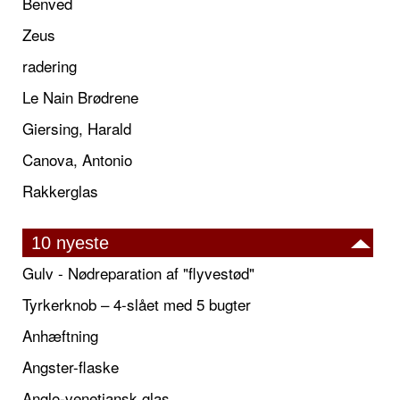
Benved
Zeus
radering
Le Nain Brødrene
Giersing, Harald
Canova, Antonio
Rakkerglas
10 nyeste
Gulv - Nødreparation af "flyvestød"
Tyrkerknob – 4-slået med 5 bugter
Anhæftning
Angster-flaske
Anglo-venetiansk glas