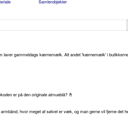
eriale
Samlerobjekter
som laver gammeldags kærnemælk. Alt andet 'kærnemælk' i butikkerne
ekoden er på den originale almueblå? 🤞
 armbånd, hvor meget af sølvet er væk, og man gerne vil fjerne det he