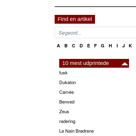
Find en artikel
A
B
C
D
E
F
G
H
I
J
K
10 mest udprintede
fusk
Dukaton
Camée
Benved
Zeus
radering
Le Nain Brødrene