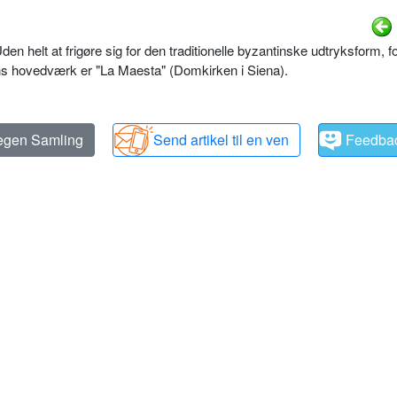
Uden helt at frigøre sig for den traditionelle byzantinske udtryksform, f
ans hovedværk er "La Maesta" (Domkirken i Siena).
 egen Samling
Send artikel til en ven
Feedba