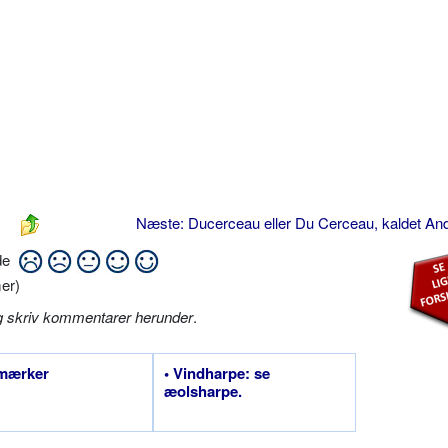
Næste: Ducerceau eller Du Cerceau, kaldet An
ide
er)
g skriv kommentarer herunder
.
rmærker
• Vindharpe: se
æolsharpe.