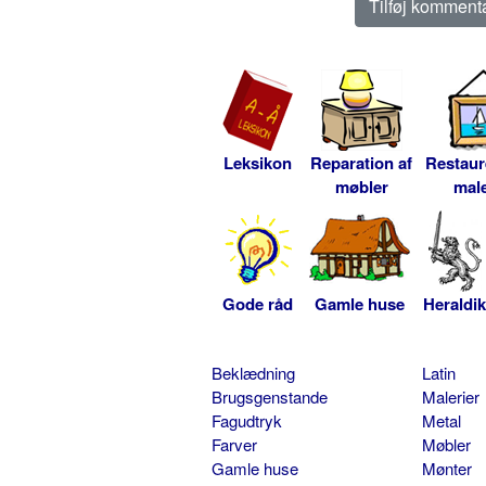
Leksikon
Reparation af
Restaur
møbler
male
Gode råd
Gamle huse
Heraldik
Beklædning
Latin
Brugsgenstande
Malerier
Fagudtryk
Metal
Farver
Møbler
Gamle huse
Mønter