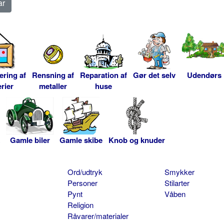
ering af
Rensning af
Reparation af
Gør det selv
Udendørs
rier
metaller
huse
Gamle biler
Gamle skibe
Knob og knuder
Ord/udtryk
Smykker
Personer
Stilarter
Pynt
Våben
Religion
Råvarer/materialer