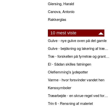
Giersing, Harald
Canova, Antonio
Rakkerglas
10 mest viste
Gulve - nye gulve oven på det gamle
Gulve - bejdsning og lakering af trægulve
Træ - forskellen på fyrretræ og grantræ
El - Sådan skilles fatningen
Oleflemming's jydepotter
Varme - hvor forsvinder vandet hen
Kønssymboler
Træarbejde - en skrue-regel ved forboring
Trin 6 - Rensning af maleriet