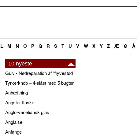
L
M
N
O
P
Q
R
S
T
U
V
W
X
Y
Z
Æ
Ø
Å
10 nyeste
Gulv - Nødreparation af "flyvestød"
Tyrkerknob – 4-slået med 5 bugter
Anhæftning
Angster-flaske
Anglo-venetiansk glas
Anglaise
Anfange