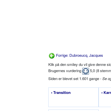
Forrige: Dubroeucq, Jacques
Klik på den smiley du vil give denne s
Brugernes vurdering
5,0
(
8
stemm
Siden er blevet set 1.601 gange -
Se o
• Transition
• Ka