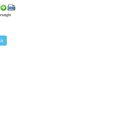
orsøgte
ck