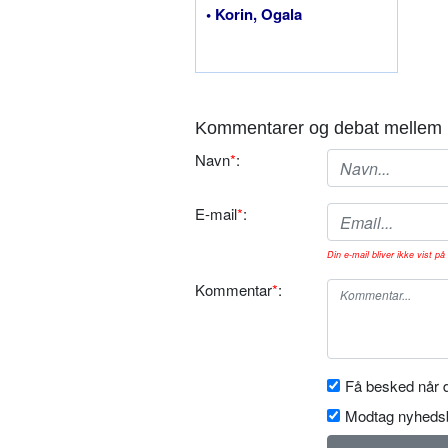
• Korin, Ogala
Kommentarer og debat mellem 
Navn
*
:
E-mail
*
:
Din e-mail bliver ikke vist på 
Kommentar
*
:
Få besked når d
Modtag nyhedsb