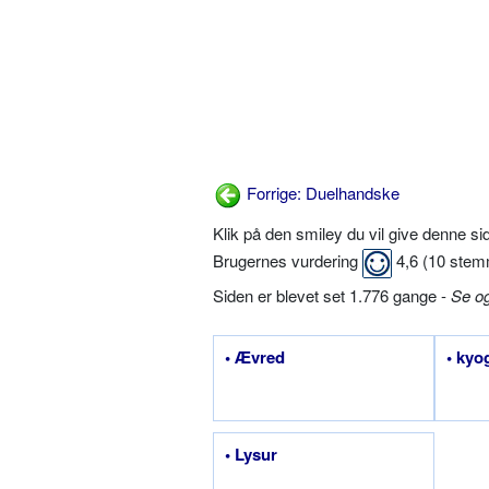
Forrige: Duelhandske
Klik på den smiley du vil give denne s
Brugernes vurdering
4,6
(
10
stem
Siden er blevet set 1.776 gange -
Se o
• Ævred
• kyo
• Lysur