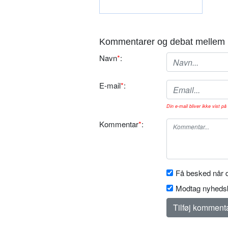
Kommentarer og debat mellem 
Navn
*
:
E-mail
*
:
Din e-mail bliver ikke vist på 
Kommentar
*
:
Få besked når d
Modtag nyhedsb