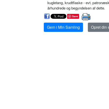
kugletang, krudtflaske - evt. patronæske
århundrede og begyndelsen af dette.
Save
Gem i Min Samling
Opret din