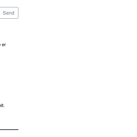
 er
lt.