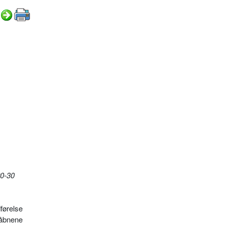
20-30
dførelse
våbnene