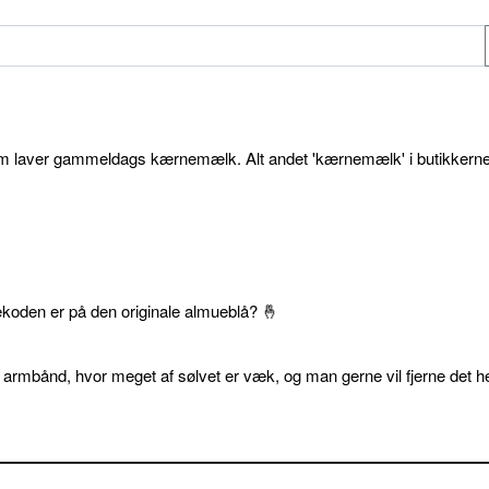
som laver gammeldags kærnemælk. Alt andet 'kærnemælk' i butikkerne
ekoden er på den originale almueblå? 🤞
 armbånd, hvor meget af sølvet er væk, og man gerne vil fjerne det he