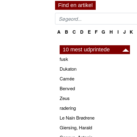
Find en artikel
A
B
C
D
E
F
G
H
I
J
K
10 mest udprintede
fusk
Dukaton
Camée
Benved
Zeus
radering
Le Nain Brødrene
Giersing, Harald