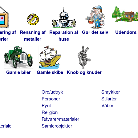
ering af
Rensning af
Reparation af
Gør det selv
Udendørs
rier
metaller
huse
Gamle biler
Gamle skibe
Knob og knuder
Ord/udtryk
Smykker
Personer
Stilarter
Pynt
Våben
Religion
Råvarer/materialer
eriale
Samlerobjekter