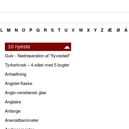
L
M
N
O
P
Q
R
S
T
U
V
W
X
Y
Z
Æ
Ø
Å
10 nyeste
Gulv - Nødreparation af "flyvestød"
Tyrkerknob – 4-slået med 5 bugter
Anhæftning
Angster-flaske
Anglo-venetiansk glas
Anglaise
Anfange
Aneroidbarometer