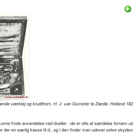
rende værk­tøj og krudthorn. H. J. van Gumster te Zwolle. Holland 18
. kunne finde anvendelse ved dueller - de er ofte af særdeles fornem u
r der en særlig kasse til d., og i den finder man udover selve skyde