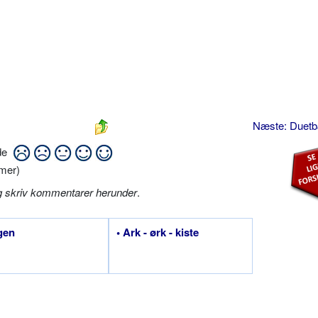
Næste: Duet
ide
mer)
g skriv kommentarer herunder
.
gen
• Ark - ørk - kiste