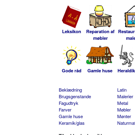
Leksikon
Reparation af
Restaur
møbler
male
Gode råd
Gamle huse
Heraldik
Beklædning
Latin
Brugsgenstande
Malerier
Fagudtryk
Metal
Farver
Møbler
Gamle huse
Mønter
Keramik/glas
Naturmat