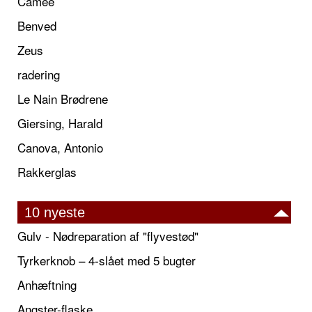
Camée
Benved
Zeus
radering
Le Nain Brødrene
Giersing, Harald
Canova, Antonio
Rakkerglas
10 nyeste
Gulv - Nødreparation af "flyvestød"
Tyrkerknob – 4-slået med 5 bugter
Anhæftning
Angster-flaske