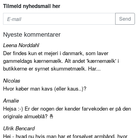
Tilmeld nyhedsmail her
Nyeste kommentarer
Leena Norddahl
Der findes kun et mejeri i danmark, som laver
gammeldags kærnemælk. Alt andet 'kærnemælk' i
butikkerne er syrnet skummetmælk. Har...
Nicolas
Hvor køber man kavs (eller kaus..)?
Amalie
Hejsa :-) Er der nogen der kender farvekoden er på den
originale almueblå? 🤞
Ulrik Bencard
Hej - hvad nu hvis man har et forsølvet armbånd, hvor