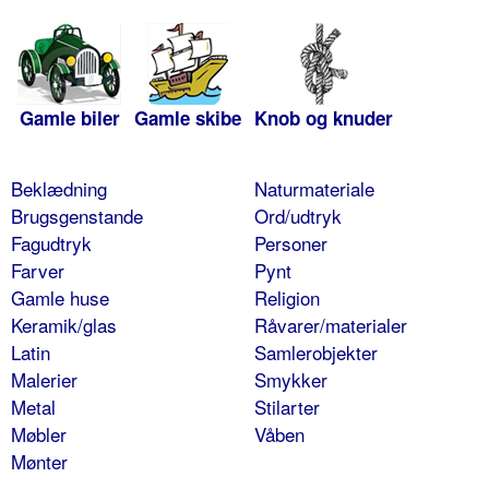
Gamle biler
Gamle skibe
Knob og knuder
Beklædning
Naturmateriale
Brugsgenstande
Ord/udtryk
Fagudtryk
Personer
Farver
Pynt
Gamle huse
Religion
Keramik/glas
Råvarer/materialer
Latin
Samlerobjekter
Malerier
Smykker
Metal
Stilarter
Møbler
Våben
Mønter