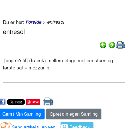
Du er her:
Forside
> entresol
entresol
[angtre'sål] (fransk) mellem-etage mellem stuen og
første sal = mezzanin.
Save
Gem i Min Samling
Opret din egen Samling
Send artikel til en ven
Feedback