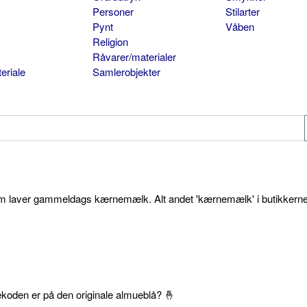
Personer
Stilarter
Pynt
Våben
Religion
Råvarer/materialer
eriale
Samlerobjekter
som laver gammeldags kærnemælk. Alt andet 'kærnemælk' i butikkerne
ekoden er på den originale almueblå? 🤞