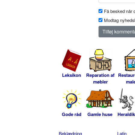
Få besked når d
Modtag nyhedsb
Leksikon
Reparation af
Restaur
møbler
male
Gode råd
Gamle huse
Heraldik
Beklædning
Latin