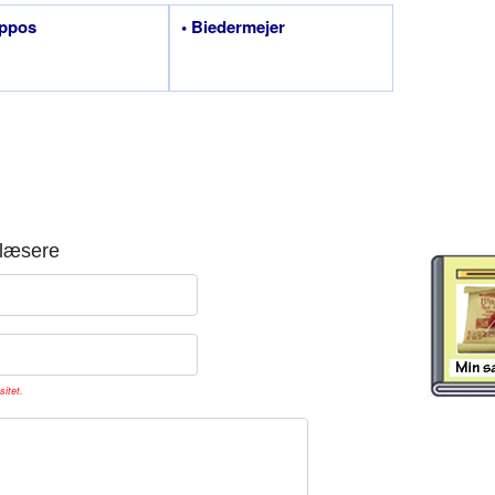
ippos
• Biedermejer
læsere
sitet.