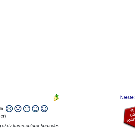
Næste:
ide
er)
g skriv kommentarer herunder
.