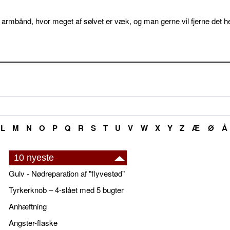
 armbånd, hvor meget af sølvet er væk, og man gerne vil fjerne det he
L
M
N
O
P
Q
R
S
T
U
V
W
X
Y
Z
Æ
Ø
Å
10 nyeste
Gulv - Nødreparation af "flyvestød"
Tyrkerknob – 4-slået med 5 bugter
Anhæftning
Angster-flaske