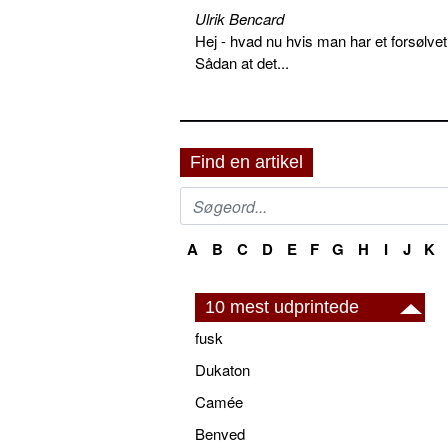
Ulrik Bencard
Hej - hvad nu hvis man har et forsølvet
Sådan at det...
Find en artikel
A
B
C
D
E
F
G
H
I
J
K
10 mest udprintede
fusk
Dukaton
Camée
Benved