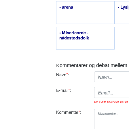
• arena
• Lys
• Misericorde -
nådestødsdolk
Kommentarer og debat mellem 
Navn
*
:
E-mail
*
:
Din e-mail bliver ikke vist på 
Kommentar
*
: