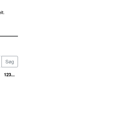
lt.
123...