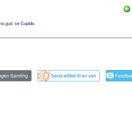
ens gud. se
Cupido
.
 egen Samling
Send artikel til en ven
Feedba