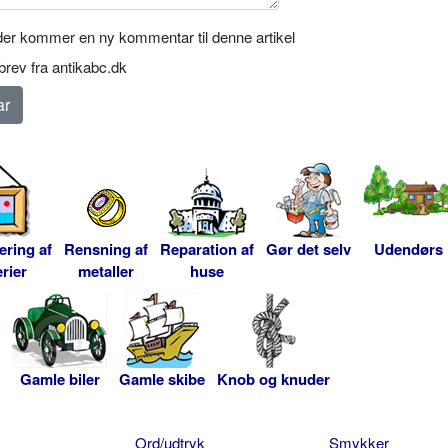
er kommer en ny kommentar til denne artikel
rev fra antikabc.dk
ering af
Rensning af
Reparation af
Gør det selv
Udendørs
rier
metaller
huse
Gamle biler
Gamle skibe
Knob og knuder
Ord/udtryk
Smykker