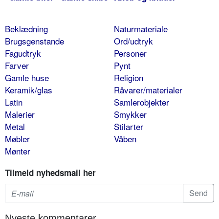
Beklædning
Naturmateriale
Brugsgenstande
Ord/udtryk
Fagudtryk
Personer
Farver
Pynt
Gamle huse
Religion
Keramik/glas
Råvarer/materialer
Latin
Samlerobjekter
Malerier
Smykker
Metal
Stilarter
Møbler
Våben
Mønter
Tilmeld nyhedsmail her
Nyeste kommentarer