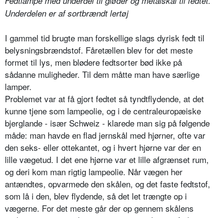
Fedtlampe med underdel til gløder og metalskål til fedtet.
Underdelen er af sortbrændt lertøj
I gammel tid brugte man forskellige slags dyrisk fedt til
belysningsbrændstof. Fåretællen blev for det meste
formet til lys, men blødere fedtsorter bød ikke på
sådanne muligheder. Til dem måtte man have særlige
lamper.
Problemet var at få gjort fedtet så tyndtflydende, at det
kunne tjene som lampeolie, og i de centraleuropæiske
bjerglande - især Schweiz - klarede man sig på følgende
måde: man havde en flad jernskål med hjørner, ofte var
den seks- eller ottekantet, og i hvert hjørne var der en
lille vægetud. I det ene hjørne var et lille afgrænset rum,
og deri kom man rigtig lampeolie. Når vægen her
antændtes, opvarmede den skålen, og det faste fedtstof,
som lå i den, blev flydende, så det let trængte op i
vægerne. For det meste går der op gennem skålens