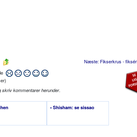
Næste: Fikserkrus - fiksé
ide
er)
g skriv kommentarer herunder
.
chen
• Shisham: se sissao