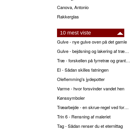
Canova, Antonio
Rakkerglas
10 mest viste
Gulve - nye gulve oven på det gamle
Gulve - bejdsning og lakering af trægulve
Træ - forskellen på fyrretræ og grantræ
El - Sådan skilles fatningen
Oleflemming's jydepotter
Varme - hvor forsvinder vandet hen
Kønssymboler
Træarbejde - en skrue-regel ved forboring
Trin 6 - Rensning af maleriet
Tag - Sådan renser du et eternittag