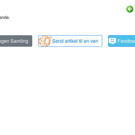
ande.
 egen Samling
Send artikel til en ven
Feedba