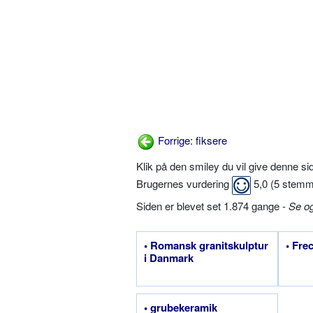
Forrige: fiksere
Klik på den smiley du vil give denne s
Brugernes vurdering
5,0
(
5
stemm
Siden er blevet set 1.874 gange -
Se o
• Romansk granitskulptur
• Fre
i Danmark
• grubekeramik