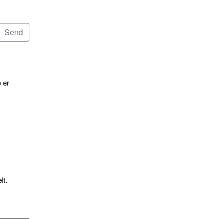
 er
lt.