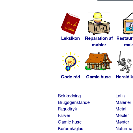
Leksikon
Reparation af
Restaur
møbler
male
Gode råd
Gamle huse
Heraldik
Beklædning
Latin
Brugsgenstande
Malerier
Fagudtryk
Metal
Farver
Møbler
Gamle huse
Mønter
Keramik/glas
Naturmat