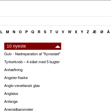
L
M
N
O
P
Q
R
S
T
U
V
W
X
Y
Z
Æ
Ø
Å
10 nyeste
Gulv - Nødreparation af "flyvestød"
Tyrkerknob – 4-slået med 5 bugter
Anhæftning
Angster-flaske
Anglo-venetiansk glas
Anglaise
Anfange
Aneroidbarometer