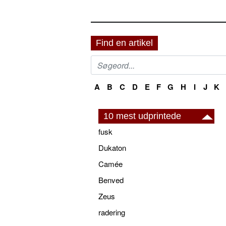
Find en artikel
A
B
C
D
E
F
G
H
I
J
K
10 mest udprintede
fusk
Dukaton
Camée
Benved
Zeus
radering