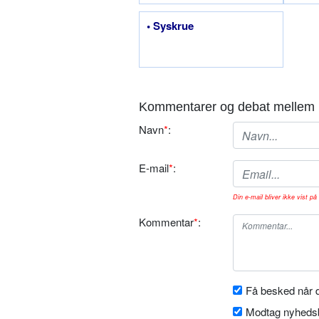
• Syskrue
Kommentarer og debat mellem 
Navn
*
:
E-mail
*
:
Din e-mail bliver ikke vist på 
Kommentar
*
:
Få besked når d
Modtag nyhedsb