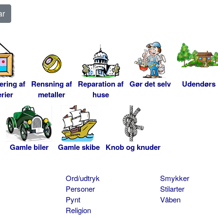
ering af
Rensning af
Reparation af
Gør det selv
Udendørs
rier
metaller
huse
Gamle biler
Gamle skibe
Knob og knuder
Ord/udtryk
Smykker
Personer
Stilarter
Pynt
Våben
Religion