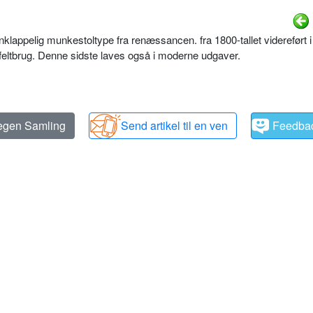
enklappelig munkestoltype fra renæssancen. fra 1800-tallet videreført 
g feltbrug. Denne sidste laves også i moderne udgaver.
 egen Samling
Send artikel til en ven
Feedba