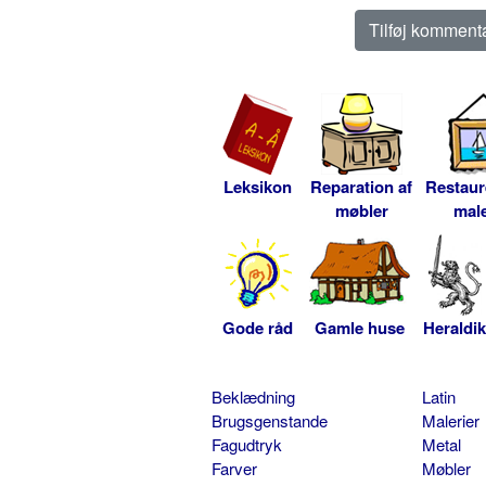
Leksikon
Reparation af
Restaur
møbler
male
Gode råd
Gamle huse
Heraldik
Beklædning
Latin
Brugsgenstande
Malerier
Fagudtryk
Metal
Farver
Møbler