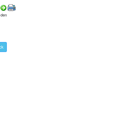
i den
ck