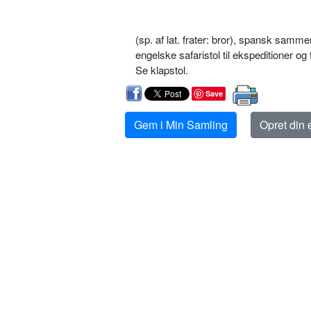
(sp. af lat. frater: bror), spansk samm
engelske safaristol til ekspeditioner o
Se klapstol.
Save
Gem i Min Samling
Opret din