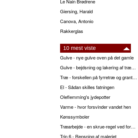
Le Nain Brødrene
Giersing, Harald
Canova, Antonio
Rakkerglas
10 mest viste
Gulve - nye gulve oven på det gamle
Gulve - bejdsning og lakering af trægulve
Træ - forskellen på fyrretræ og grantræ
El - Sådan skilles fatningen
Oleflemming's jydepotter
Varme - hvor forsvinder vandet hen
Kønssymboler
Træarbejde - en skrue-regel ved forboring
Trin 6 - Rensning af maleriet