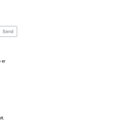
 er
lt.