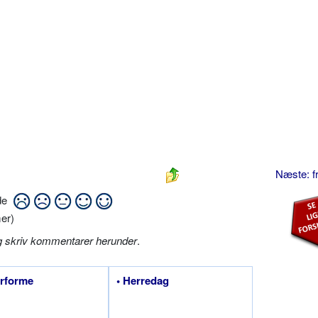
Næste: f
ide
er)
g skriv kommentarer herunder
.
ørforme
• Herredag