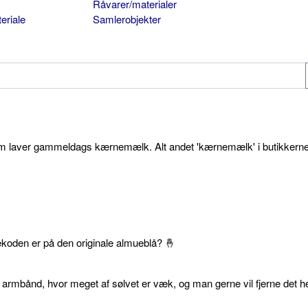
Råvarer/materialer
eriale
Samlerobjekter
som laver gammeldags kærnemælk. Alt andet 'kærnemælk' i butikkerne
ekoden er på den originale almueblå? 🤞
 armbånd, hvor meget af sølvet er væk, og man gerne vil fjerne det he