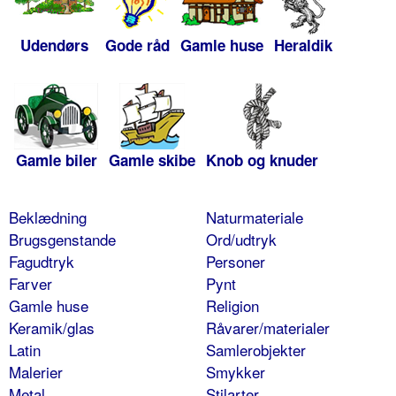
Udendørs
Gode råd
Gamle huse
Heraldik
Gamle biler
Gamle skibe
Knob og knuder
Beklædning
Naturmateriale
Brugsgenstande
Ord/udtryk
Fagudtryk
Personer
Farver
Pynt
Gamle huse
Religion
Keramik/glas
Råvarer/materialer
Latin
Samlerobjekter
Malerier
Smykker
Metal
Stilarter