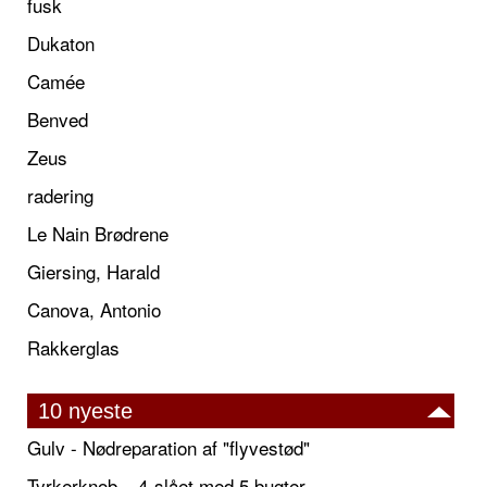
fusk
Dukaton
Camée
Benved
Zeus
radering
Le Nain Brødrene
Giersing, Harald
Canova, Antonio
Rakkerglas
10 nyeste
Gulv - Nødreparation af "flyvestød"
Tyrkerknob – 4-slået med 5 bugter