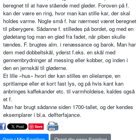
beregnet til at have stående med gløder. Foroven på f.
kan der være en ring, hvor man kan stille kar, der skal
holdes varme. Nogle små f. har nærmest været beregnet
til piberygere. Sådanne f. stilledes på bordet, og med en
glødetang tog man en glød fra fadet, når piben skulle
tændes. F. brugtes alm. i renæssance og barok. Man har
dem med dobbeltskål, yderst f.eks. en skål med
gennembrydninger af messing eller kobber, og inden i
den en jernskål til gløderne.
Et lille »hus« hvori der kan stilles en olielampe, en
spritlampe eller et kort fast lys, og på hvis kant kan
anbringes kaffekander etc. til varmholdeise, kaldes også
et f.
Man har brugt sådanne siden 1700-tallet, og der kendes
eksemplarer i bl.a. delfterfajance.
Save
Gem i Min Samling
Opret din egen Samling