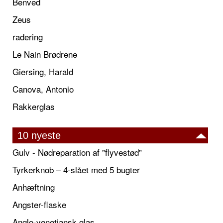
Benved
Zeus
radering
Le Nain Brødrene
Giersing, Harald
Canova, Antonio
Rakkerglas
10 nyeste
Gulv - Nødreparation af "flyvestød"
Tyrkerknob – 4-slået med 5 bugter
Anhæftning
Angster-flaske
Anglo-venetiansk glas