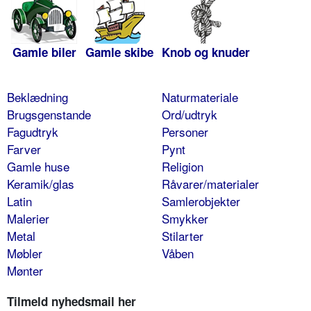
Gamle biler
Gamle skibe
Knob og knuder
Beklædning
Naturmateriale
Brugsgenstande
Ord/udtryk
Fagudtryk
Personer
Farver
Pynt
Gamle huse
Religion
Keramik/glas
Råvarer/materialer
Latin
Samlerobjekter
Malerier
Smykker
Metal
Stilarter
Møbler
Våben
Mønter
Tilmeld nyhedsmail her