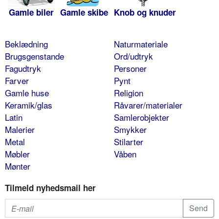
Gamle biler
Gamle skibe
Knob og knuder
Beklædning
Naturmateriale
Brugsgenstande
Ord/udtryk
Fagudtryk
Personer
Farver
Pynt
Gamle huse
Religion
Keramik/glas
Råvarer/materialer
Latin
Samlerobjekter
Malerier
Smykker
Metal
Stilarter
Møbler
Våben
Mønter
Tilmeld nyhedsmail her