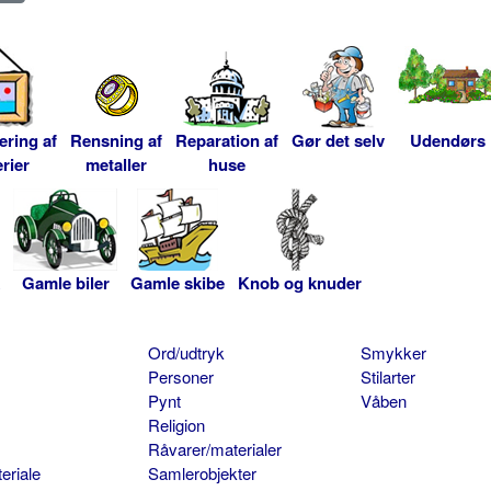
ering af
Rensning af
Reparation af
Gør det selv
Udendørs
rier
metaller
huse
Gamle biler
Gamle skibe
Knob og knuder
Ord/udtryk
Smykker
Personer
Stilarter
Pynt
Våben
Religion
Råvarer/materialer
eriale
Samlerobjekter