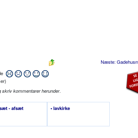
Næste: Gadehus
ide
er)
g skriv kommentarer herunder
.
sæt - afsæt
• lavkirke