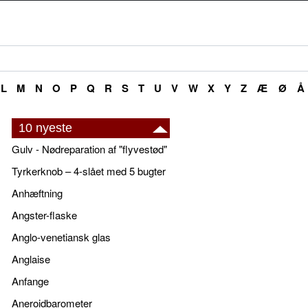
L
M
N
O
P
Q
R
S
T
U
V
W
X
Y
Z
Æ
Ø
Å
10 nyeste
Gulv - Nødreparation af "flyvestød"
Tyrkerknob – 4-slået med 5 bugter
Anhæftning
Angster-flaske
Anglo-venetiansk glas
Anglaise
Anfange
Aneroidbarometer