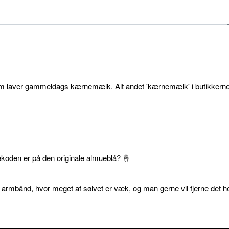
som laver gammeldags kærnemælk. Alt andet 'kærnemælk' i butikkerne
ekoden er på den originale almueblå? 🤞
 armbånd, hvor meget af sølvet er væk, og man gerne vil fjerne det he