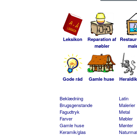
Leksikon
Reparation af
Restaur
møbler
male
Gode råd
Gamle huse
Heraldik
Beklædning
Latin
Brugsgenstande
Malerier
Fagudtryk
Metal
Farver
Møbler
Gamle huse
Mønter
Keramik/glas
Naturmat