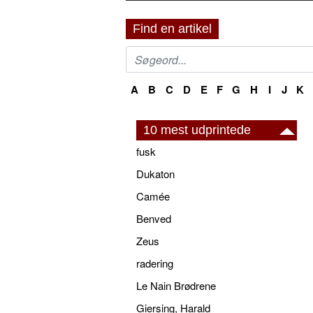
Find en artikel
A
B
C
D
E
F
G
H
I
J
K
10 mest udprintede
fusk
Dukaton
Camée
Benved
Zeus
radering
Le Nain Brødrene
Giersing, Harald