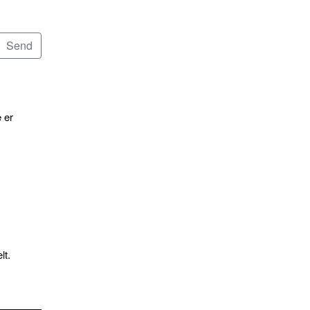
 er
lt.