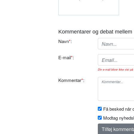
Kommentarer og debat mellem 
Navn
*
:
E-mail
*
:
Din e-mail bliver ikke vist på 
Kommentar
*
:
Få besked når d
Modtag nyhedsb