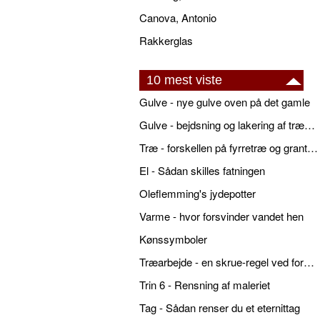
Canova, Antonio
Rakkerglas
10 mest viste
Gulve - nye gulve oven på det gamle
Gulve - bejdsning og lakering af trægulve
Træ - forskellen på fyrretræ og grantræ
El - Sådan skilles fatningen
Oleflemming's jydepotter
Varme - hvor forsvinder vandet hen
Kønssymboler
Træarbejde - en skrue-regel ved forboring
Trin 6 - Rensning af maleriet
Tag - Sådan renser du et eternittag