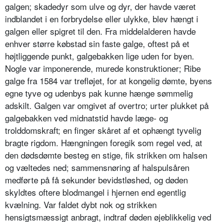
galgen; skadedyr som ulve og dyr, der havde været
indblandet i en forbrydelse eller ulykke, blev hængt i
galgen eller spigret til den. Fra middelalderen havde
enhver større købstad sin faste galge, oftest på et
højtliggende punkt, galgebakken lige uden for byen.
Nogle var imponerende, murede konstruktioner; Ribe
galge fra 1584 var trefløjet, for at kongelig dømte, byens
egne tyve og udenbys pak kunne hænge sømmelig
adskilt. Galgen var omgivet af overtro; urter plukket på
galgebakken ved midnatstid havde læge- og
trolddomskraft; en finger skåret af et ophængt tyvelig
bragte rigdom. Hængningen foregik som regel ved, at
den dødsdømte besteg en stige, fik strikken om halsen
og væltedes ned; sammensnøring af halspulsåren
medførte på få sekunder bevidstløshed, og døden
skyldtes oftere blodmangel i hjernen end egentlig
kvælning. Var faldet dybt nok og strikken
hensigtsmæssigt anbragt, indtraf døden øjeblikkelig ved