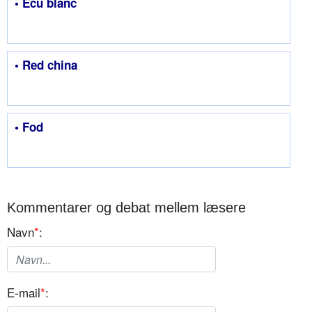
• Écu blanc
• Red china
• Fod
Kommentarer og debat mellem læsere
Navn
*
:
E-mail
*
: