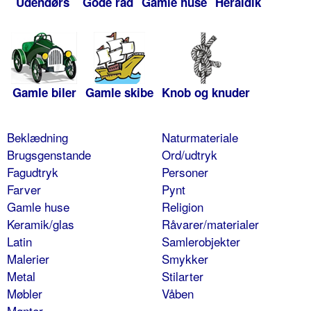
Udendørs
Gode råd
Gamle huse
Heraldik
Gamle biler
Gamle skibe
Knob og knuder
Beklædning
Naturmateriale
Brugsgenstande
Ord/udtryk
Fagudtryk
Personer
Farver
Pynt
Gamle huse
Religion
Keramik/glas
Råvarer/materialer
Latin
Samlerobjekter
Malerier
Smykker
Metal
Stilarter
Møbler
Våben
Mønter