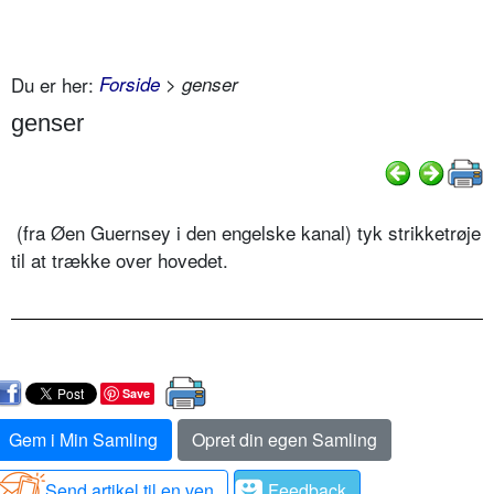
Du er her:
Forside
> genser
genser
(fra Øen Guernsey i den engelske kanal) tyk strikketrøje
til at trække over hovedet.
Save
Gem i Min Samling
Opret din egen Samling
Send artikel til en ven
Feedback