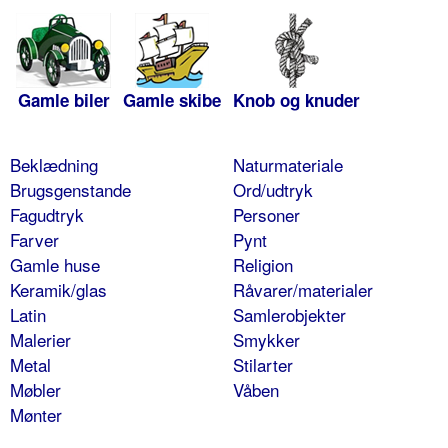
Gamle biler
Gamle skibe
Knob og knuder
Beklædning
Naturmateriale
Brugsgenstande
Ord/udtryk
Fagudtryk
Personer
Farver
Pynt
Gamle huse
Religion
Keramik/glas
Råvarer/materialer
Latin
Samlerobjekter
Malerier
Smykker
Metal
Stilarter
Møbler
Våben
Mønter