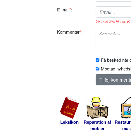
E-mail
*
:
Din e-mail bliver ikke vist på 
Kommentar
*
:
Få besked når d
Modtag nyhedsb
Leksikon
Reparation af
Restaur
møbler
male