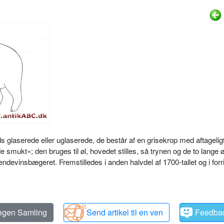
ds glaserede eller uglaserede, de består af en grisekrop med aftagelig
 smukt«; den bruges til øl, hovedet stilles, så trynen og de to lange 
ændevinsbægeret. Fremstilledes i anden halvdel af 1700-tallet og i forr
 egen Samling
Send artikel til en ven
Feedba