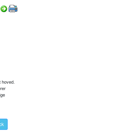
t hoved.
ører
ige
ck