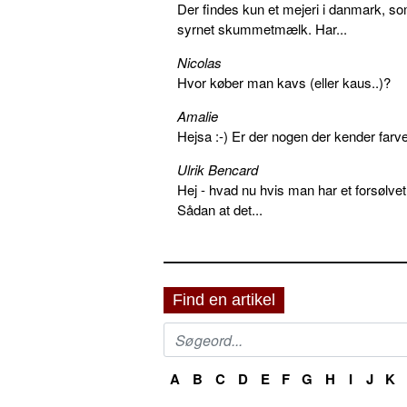
Der findes kun et mejeri i danmark, 
syrnet skummetmælk. Har...
Nicolas
Hvor køber man kavs (eller kaus..)?
Amalie
Hejsa :-) Er der nogen der kender farv
Ulrik Bencard
Hej - hvad nu hvis man har et forsølvet
Sådan at det...
Find en artikel
A
B
C
D
E
F
G
H
I
J
K