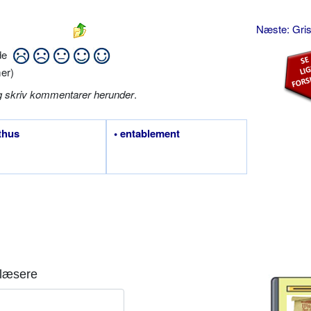
Næste: Gri
ide
er)
g skriv kommentarer herunder
.
gthus
• entablement
læsere