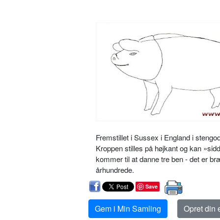
Fremstillet i Sussex i England i stengo
Kroppen stilles på højkant og kan »sidde
kommer til at danne tre ben - det er br
århundrede.
Save
Gem i Min Samling
Opret din