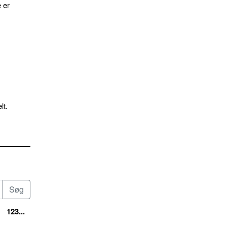
 er
lt.
123...