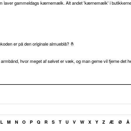
som laver gammeldags kærnemælk. Alt andet 'kærnemælk' i butikkerne
ekoden er på den originale almueblå? 🤞
 armbånd, hvor meget af sølvet er væk, og man gerne vil fjerne det he
L
M
N
O
P
Q
R
S
T
U
V
W
X
Y
Z
Æ
Ø
Å