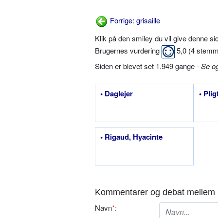
Forrige: grisaille
Klik på den smiley du vil give denne s
Brugernes vurdering
5,0
(
4
stemm
Siden er blevet set 1.949 gange -
Se o
• Daglejer
• Pli
• Rigaud, Hyacinte
Kommentarer og debat mellem 
Navn
*
: