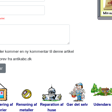
sitet.
er kommer en ny kommentar til denne artikel
rev fra antikabc.dk
ering af
Rensning af
Reparation af
Gør det selv
Udendørs
rier
metaller
huse