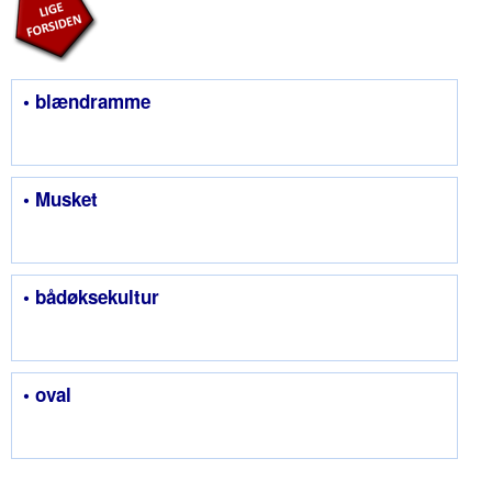
• blændramme
• Musket
• bådøksekultur
• oval