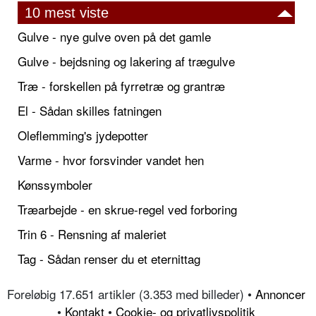
10 mest viste
Gulve - nye gulve oven på det gamle
Gulve - bejdsning og lakering af trægulve
Træ - forskellen på fyrretræ og grantræ
El - Sådan skilles fatningen
Oleflemming's jydepotter
Varme - hvor forsvinder vandet hen
Kønssymboler
Træarbejde - en skrue-regel ved forboring
Trin 6 - Rensning af maleriet
Tag - Sådan renser du et eternittag
Foreløbig 17.651 artikler (3.353 med billeder) •
Annoncer
•
Kontakt
•
Cookie- og privatlivspolitik