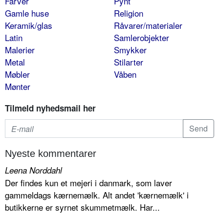
Farver
Pynt
Gamle huse
Religion
Keramik/glas
Råvarer/materialer
Latin
Samlerobjekter
Malerier
Smykker
Metal
Stilarter
Møbler
Våben
Mønter
Tilmeld nyhedsmail her
Nyeste kommentarer
Leena Norddahl
Der findes kun et mejeri i danmark, som laver
gammeldags kærnemælk. Alt andet 'kærnemælk' i
butikkerne er syrnet skummetmælk. Har...