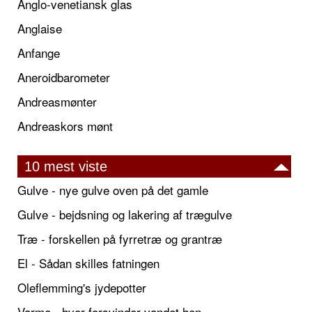
Anglo-venetiansk glas
Anglaise
Anfange
Aneroidbarometer
Andreasmønter
Andreaskors mønt
10 mest viste
Gulve - nye gulve oven på det gamle
Gulve - bejdsning og lakering af trægulve
Træ - forskellen på fyrretræ og grantræ
El - Sådan skilles fatningen
Oleflemming's jydepotter
Varme - hvor forsvinder vandet hen