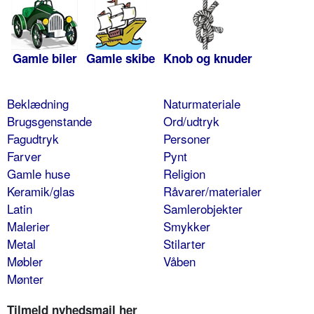
Gamle biler
Gamle skibe
Knob og knuder
Beklædning
Naturmateriale
Brugsgenstande
Ord/udtryk
Fagudtryk
Personer
Farver
Pynt
Gamle huse
Religion
Keramik/glas
Råvarer/materialer
Latin
Samlerobjekter
Malerier
Smykker
Metal
Stilarter
Møbler
Våben
Mønter
Tilmeld nyhedsmail her