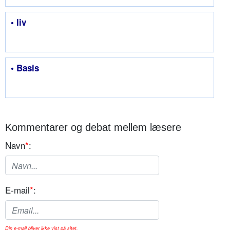
• liv
• Basis
Kommentarer og debat mellem læsere
Navn
*
:
E-mail
*
:
Din e-mail bliver ikke vist på sitet.