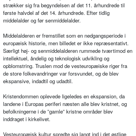
strækker sig fra begyndelsen af det 11. århundrede til
første halvdel af det 14. århundrede. Efter tidlig
middelalder og før senmiddelalder.
Middelalderen er fremstillet som en nedgangsperiode i
europæisk historie, men billedet er ikke repræsentativt.
Særligt høj- og senmiddelalderen rummede tværtimod en
intellektuel, åndelig og teknologisk udvikling og
opblomstring. Truslen mod de vesteuropæiske riger fra
de store folkevandringer var forsvundet, og de blev
ekspansive, indadtil og udadtil.
Kristendommen oplevede ligeledes en ekspansion, da
landene i Europas periferi næsten alle blev kristnet, og
befolkningerne i de ”gamle” kristne områder blev
inddraget i kirkelivet.
Vesteuropæisk kultur spredte sig langt ind i det østlige