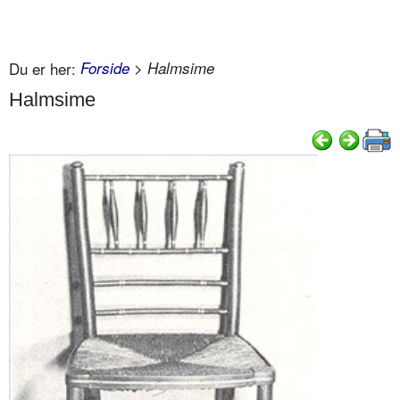
Du er her:
Forside
> Halmsime
Halmsime