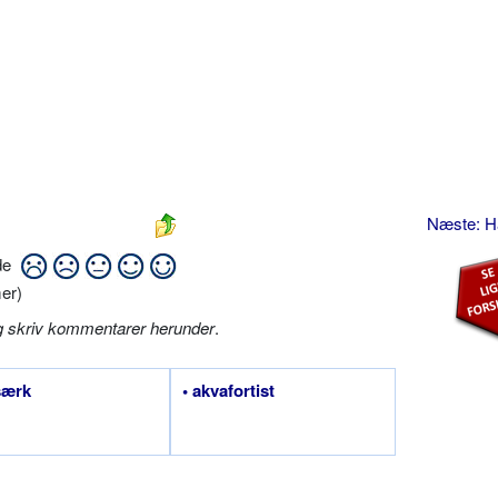
Næste: H
ide
er)
g skriv kommentarer herunder
.
særk
• akvafortist