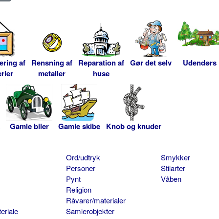
ering af
Rensning af
Reparation af
Gør det selv
Udendørs
rier
metaller
huse
Gamle biler
Gamle skibe
Knob og knuder
Ord/udtryk
Smykker
Personer
Stilarter
Pynt
Våben
Religion
Råvarer/materialer
eriale
Samlerobjekter