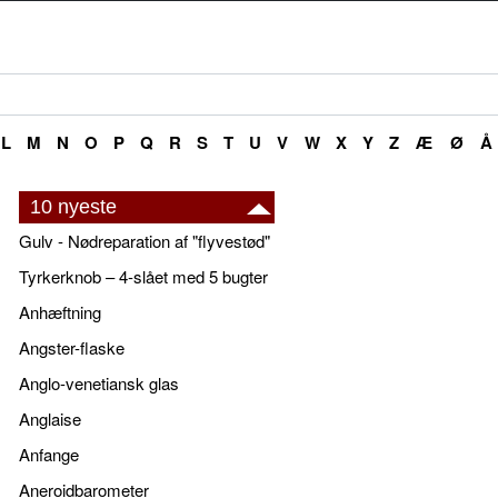
L
M
N
O
P
Q
R
S
T
U
V
W
X
Y
Z
Æ
Ø
Å
10 nyeste
Gulv - Nødreparation af "flyvestød"
Tyrkerknob – 4-slået med 5 bugter
Anhæftning
Angster-flaske
Anglo-venetiansk glas
Anglaise
Anfange
Aneroidbarometer