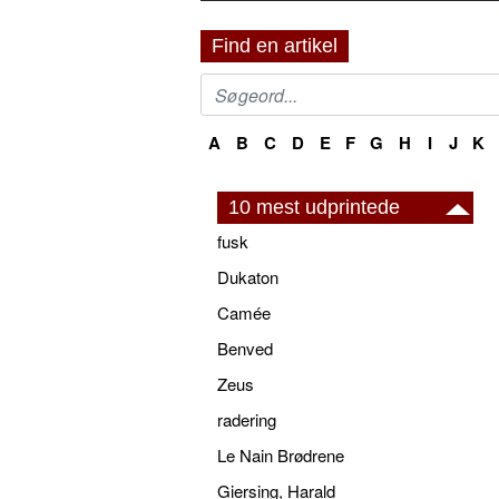
Find en artikel
A
B
C
D
E
F
G
H
I
J
K
10 mest udprintede
fusk
Dukaton
Camée
Benved
Zeus
radering
Le Nain Brødrene
Giersing, Harald