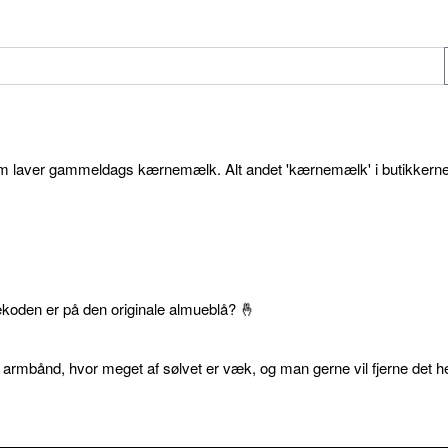
som laver gammeldags kærnemælk. Alt andet 'kærnemælk' i butikkerne
ekoden er på den originale almueblå? 🤞
 armbånd, hvor meget af sølvet er væk, og man gerne vil fjerne det he