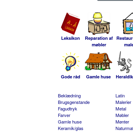
Leksikon
Reparation af
Restaur
møbler
male
Gode råd
Gamle huse
Heraldik
Beklædning
Latin
Brugsgenstande
Malerier
Fagudtryk
Metal
Farver
Møbler
Gamle huse
Mønter
Keramik/glas
Naturmat