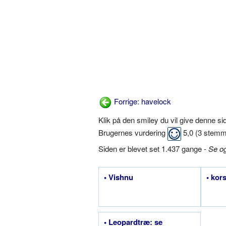
Forrige: havelock
Klik på den smiley du vil give denne s
Brugernes vurdering
5,0
(
3
stemm
Siden er blevet set 1.437 gange -
Se o
• Vishnu
• kor
• Leopardtræ: se