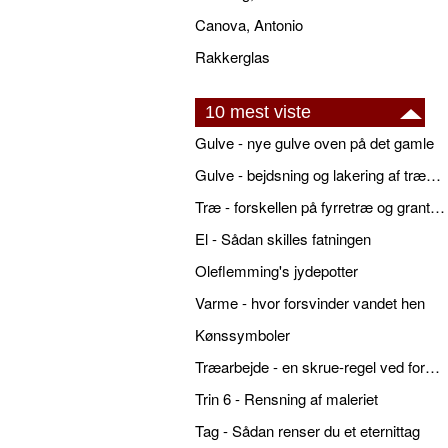
Canova, Antonio
Rakkerglas
10 mest viste
Gulve - nye gulve oven på det gamle
Gulve - bejdsning og lakering af trægulve
Træ - forskellen på fyrretræ og grantræ
El - Sådan skilles fatningen
Oleflemming's jydepotter
Varme - hvor forsvinder vandet hen
Kønssymboler
Træarbejde - en skrue-regel ved forboring
Trin 6 - Rensning af maleriet
Tag - Sådan renser du et eternittag