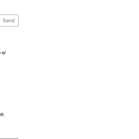
 er
lt.