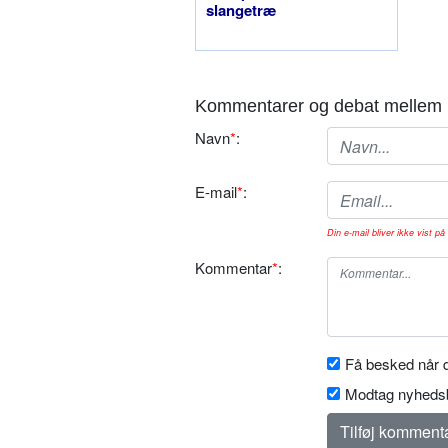
slangetræ
Kommentarer og debat mellem 
Navn
*
:
E-mail
*
:
Din e-mail bliver ikke vist på 
Kommentar
*
:
Få besked når d
Modtag nyhedsb