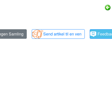
 egen Samling
Send artikel til en ven
Feedba