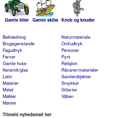
Gamle biler
Gamle skibe
Knob og knuder
Beklædning
Naturmateriale
Brugsgenstande
Ord/udtryk
Fagudtryk
Personer
Farver
Pynt
Gamle huse
Religion
Keramik/glas
Råvarer/materialer
Latin
Samlerobjekter
Malerier
Smykker
Metal
Stilarter
Møbler
Våben
Mønter
Tilmeld nyhedsmail her