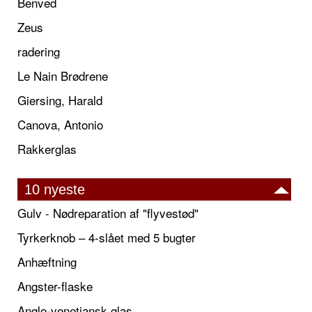
Benved
Zeus
radering
Le Nain Brødrene
Giersing, Harald
Canova, Antonio
Rakkerglas
10 nyeste
Gulv - Nødreparation af "flyvestød"
Tyrkerknob – 4-slået med 5 bugter
Anhæftning
Angster-flaske
Anglo-venetiansk glas