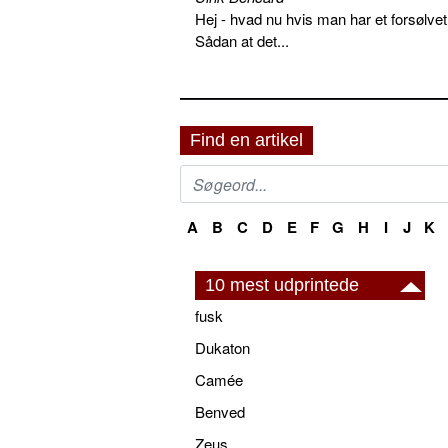
Hej - hvad nu hvis man har et forsølvet
Sådan at det...
Find en artikel
A
B
C
D
E
F
G
H
I
J
K
10 mest udprintede
fusk
Dukaton
Camée
Benved
Zeus