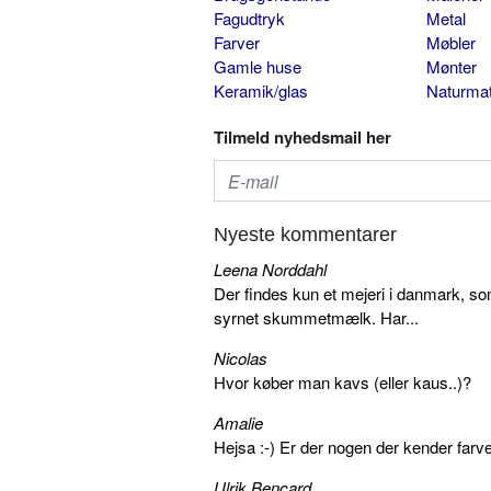
Fagudtryk
Metal
Farver
Møbler
Gamle huse
Mønter
Keramik/glas
Naturmat
Tilmeld nyhedsmail her
Nyeste kommentarer
Leena Norddahl
Der findes kun et mejeri i danmark, 
syrnet skummetmælk. Har...
Nicolas
Hvor køber man kavs (eller kaus..)?
Amalie
Hejsa :-) Er der nogen der kender farv
Ulrik Bencard