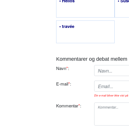
• Helios
• Sus
• travée
Kommentarer og debat mellem 
Navn
*
:
E-mail
*
:
Din e-mail bliver ikke vist på 
Kommentar
*
: