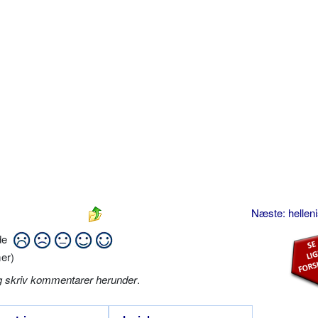
Næste: helle
ide
er)
g skriv kommentarer herunder
.