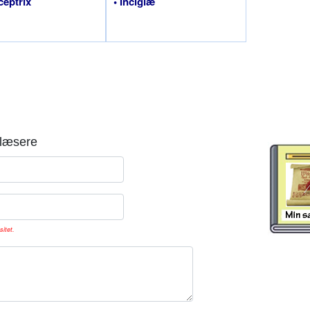
ceptrix
• Inciglæ
læsere
sitet.