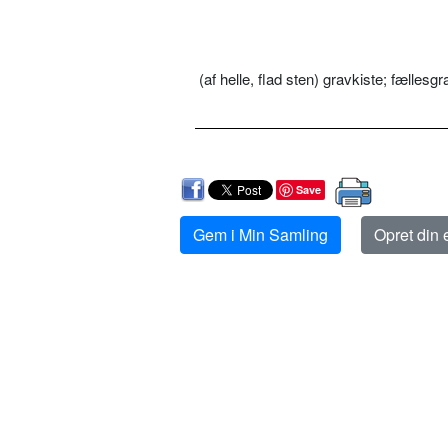
(af helle, flad sten) gravkiste; fælles
Save
Gem i Min Samling
Opret din