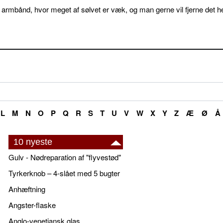
 armbånd, hvor meget af sølvet er væk, og man gerne vil fjerne det he
L
M
N
O
P
Q
R
S
T
U
V
W
X
Y
Z
Æ
Ø
Å
10 nyeste
Gulv - Nødreparation af "flyvestød"
Tyrkerknob – 4-slået med 5 bugter
Anhæftning
Angster-flaske
Anglo-venetiansk glas