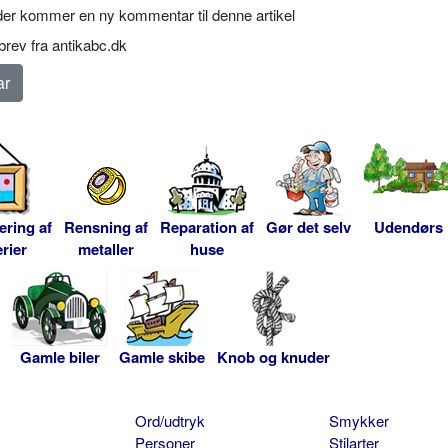
er kommer en ny kommentar til denne artikel
rev fra antikabc.dk
ering af
Rensning af
Reparation af
Gør det selv
Udendørs
rier
metaller
huse
Gamle biler
Gamle skibe
Knob og knuder
Ord/udtryk
Smykker
Personer
Stilarter