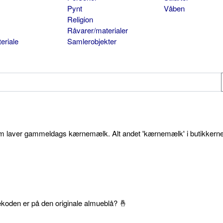
Pynt
Våben
Religion
Råvarer/materialer
eriale
Samlerobjekter
som laver gammeldags kærnemælk. Alt andet 'kærnemælk' i butikkerne
ekoden er på den originale almueblå? 🤞