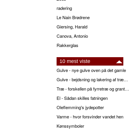
radering
Le Nain Brødrene
Giersing, Harald
Canova, Antonio
Rakkerglas
10 mest viste
Gulve - nye gulve oven på det gamle
Gulve - bejdsning og lakering af trægulve
Træ - forskellen på fyrretræ og grantræ
El - Sådan skilles fatningen
Oleflemming's jydepotter
Varme - hvor forsvinder vandet hen
Kønssymboler