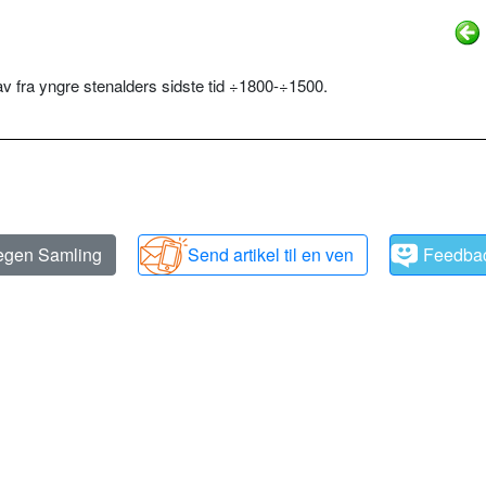
grav fra yngre stenalders sidste tid ÷1800-÷1500.
 egen Samling
Send artikel til en ven
Feedba