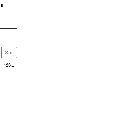
lt.
123...