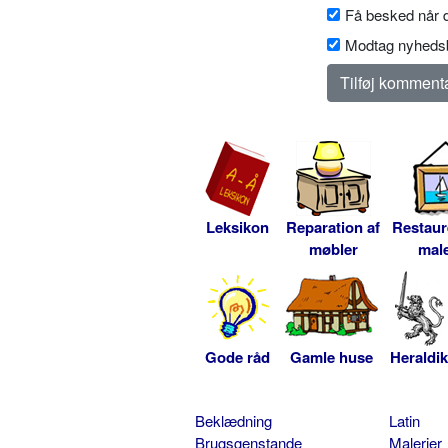
Få besked når d
Modtag nyhedsb
Leksikon
Reparation af
Restaur
møbler
male
Gode råd
Gamle huse
Heraldik
Beklædning
Latin
Brugsgenstande
Malerier