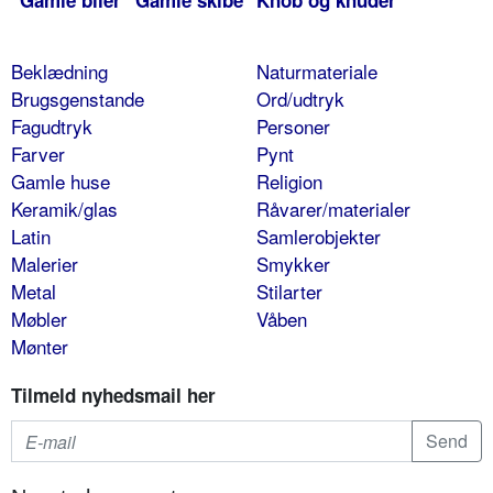
Gamle biler
Gamle skibe
Knob og knuder
Beklædning
Naturmateriale
Brugsgenstande
Ord/udtryk
Fagudtryk
Personer
Farver
Pynt
Gamle huse
Religion
Keramik/glas
Råvarer/materialer
Latin
Samlerobjekter
Malerier
Smykker
Metal
Stilarter
Møbler
Våben
Mønter
Tilmeld nyhedsmail her