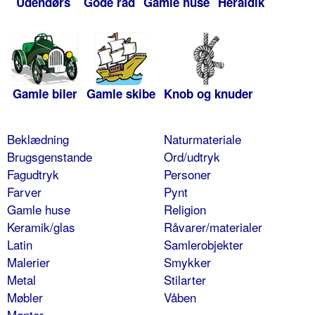
Udendørs
Gode råd
Gamle huse
Heraldik
Gamle biler
Gamle skibe
Knob og knuder
Beklædning
Naturmateriale
Brugsgenstande
Ord/udtryk
Fagudtryk
Personer
Farver
Pynt
Gamle huse
Religion
Keramik/glas
Råvarer/materialer
Latin
Samlerobjekter
Malerier
Smykker
Metal
Stilarter
Møbler
Våben
Mønter