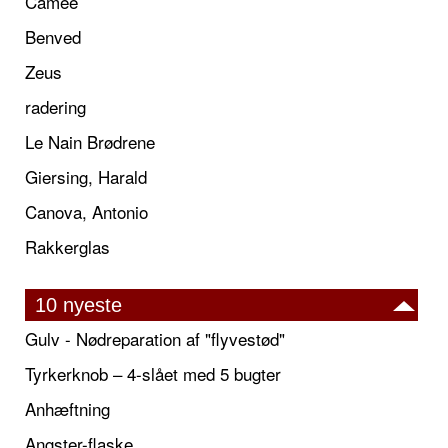
Camée
Benved
Zeus
radering
Le Nain Brødrene
Giersing, Harald
Canova, Antonio
Rakkerglas
10 nyeste
Gulv - Nødreparation af "flyvestød"
Tyrkerknob – 4-slået med 5 bugter
Anhæftning
Angster-flaske