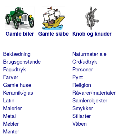
Gamle biler
Gamle skibe
Knob og knuder
Beklædning
Naturmateriale
Brugsgenstande
Ord/udtryk
Fagudtryk
Personer
Farver
Pynt
Gamle huse
Religion
Keramik/glas
Råvarer/materialer
Latin
Samlerobjekter
Malerier
Smykker
Metal
Stilarter
Møbler
Våben
Mønter