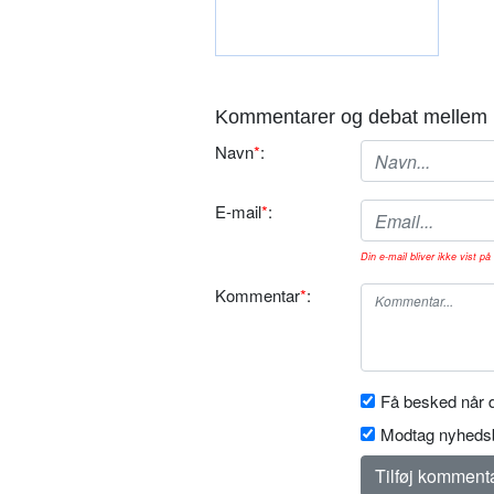
Kommentarer og debat mellem 
Navn
*
:
E-mail
*
:
Din e-mail bliver ikke vist på 
Kommentar
*
:
Få besked når d
Modtag nyhedsb