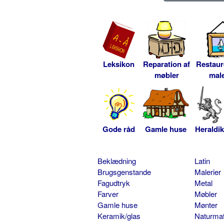
Leksikon
Reparation af
Restaur
møbler
male
Gode råd
Gamle huse
Heraldik
Beklædning
Latin
Brugsgenstande
Malerier
Fagudtryk
Metal
Farver
Møbler
Gamle huse
Mønter
Keramik/glas
Naturmat