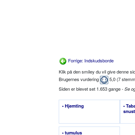
Forrige: Indskudsborde
Klik på den smiley du vil give denne s
Brugernes vurdering
5,0
(
7
stemm
Siden er blevet set 1.653 gange -
Se o
• Hjemting
• Tab
snus
• tumulus