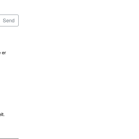
 er
lt.