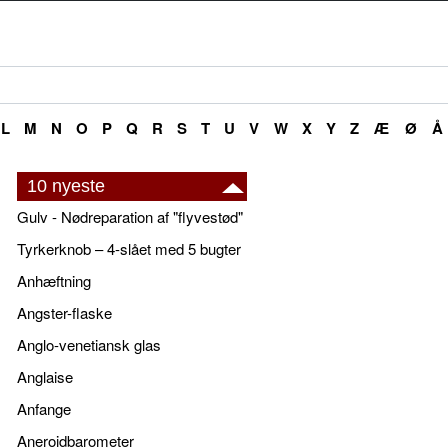
L
M
N
O
P
Q
R
S
T
U
V
W
X
Y
Z
Æ
Ø
Å
10 nyeste
Gulv - Nødreparation af "flyvestød"
Tyrkerknob – 4-slået med 5 bugter
Anhæftning
Angster-flaske
Anglo-venetiansk glas
Anglaise
Anfange
Aneroidbarometer