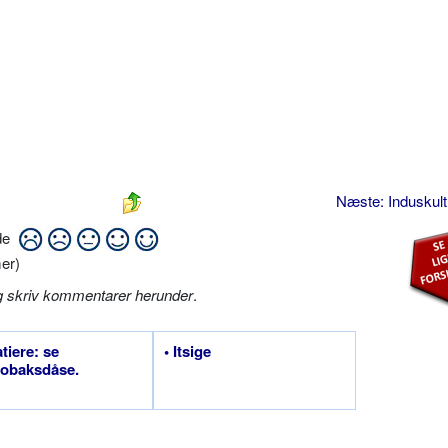
Næste: Induskul
ide
er)
g skriv kommentarer herunder
.
atiere: se
• Itsige
tobaksdåse.