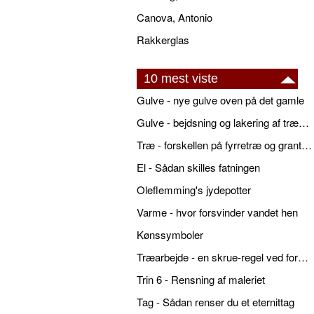
Canova, Antonio
Rakkerglas
10 mest viste
Gulve - nye gulve oven på det gamle
Gulve - bejdsning og lakering af trægulve
Træ - forskellen på fyrretræ og grantræ
El - Sådan skilles fatningen
Oleflemming's jydepotter
Varme - hvor forsvinder vandet hen
Kønssymboler
Træarbejde - en skrue-regel ved forboring
Trin 6 - Rensning af maleriet
Tag - Sådan renser du et eternittag