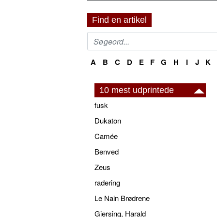
Find en artikel
A
B
C
D
E
F
G
H
I
J
K
10 mest udprintede
fusk
Dukaton
Camée
Benved
Zeus
radering
Le Nain Brødrene
Giersing, Harald