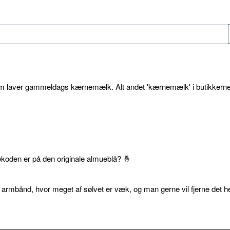
som laver gammeldags kærnemælk. Alt andet 'kærnemælk' i butikkerne
ekoden er på den originale almueblå? 🤞
 armbånd, hvor meget af sølvet er væk, og man gerne vil fjerne det he