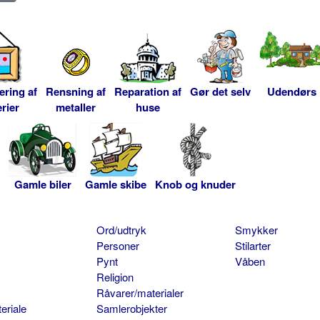
ering af
Rensning af
Reparation af
Gør det selv
Udendørs
rier
metaller
huse
Gamle biler
Gamle skibe
Knob og knuder
Ord/udtryk
Smykker
Personer
Stilarter
Pynt
Våben
Religion
Råvarer/materialer
eriale
Samlerobjekter