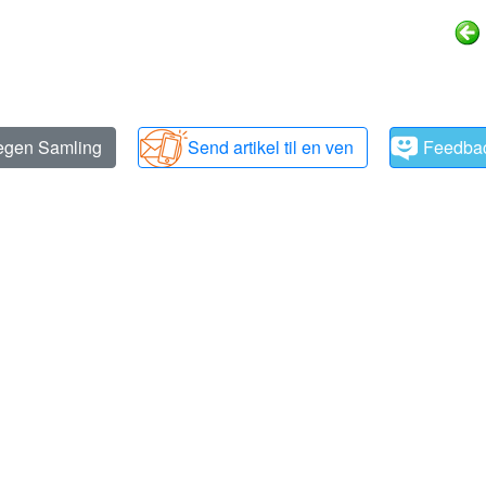
 egen Samling
Send artikel til en ven
Feedba