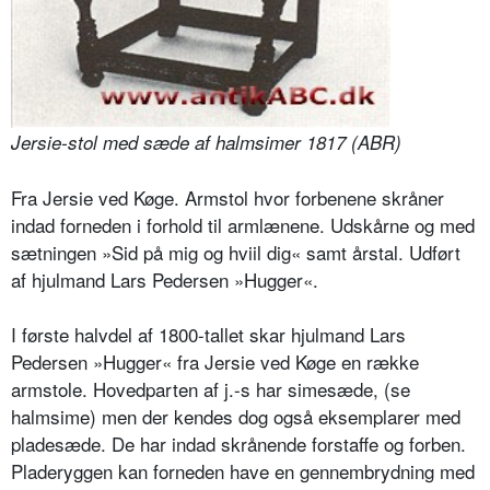
Jersie-stol med sæde af halmsimer 1817 (ABR)
Fra Jersie ved Køge. Armstol hvor forbenene skråner
indad forneden i forhold til armlænene. Udskårne og med
sætningen »Sid på mig og hviil dig« samt årstal. Udført
af hjulmand Lars Pedersen »Hugger«.
I første halvdel af 1800-tallet skar hjulmand Lars
Pedersen »Hugger« fra Jersie ved Køge en række
armstole. Hovedparten af j.-s har simesæde, (se
halmsime) men der kendes dog også eksemplarer med
pladesæde. De har indad skrånende forstaffe og forben.
Pladeryggen kan forneden have en gennembrydning med