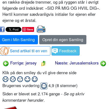
en række drejede tremmer, og på ryggen står i øvrigt
følgende ord indskåret: »SID PÅ MIG OG HVIIL DIG«.
Hertil kommer sædvanligvis initialer for ejeren eller
ejerne og et årstal.
Save
Gem i Min Samling
Opret din egen Samling
Send artikel til en ven
Feedback
Forrige: jersey
Næste: Jerusalemskors
Klik på den smiley du vil give denne side
Brugernes vurdering
4,9
(
8
stemmer)
Siden er blevet set 2.174 gange -
Se og skriv
.
kommentarer herunder