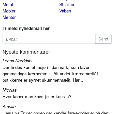
Metal
Stilarter
Møbler
Våben
Mønter
Tilmeld nyhedsmail her
Nyeste kommentarer
Leena Norddahl
Der findes kun et mejeri i danmark, som laver
gammeldags kærnemælk. Alt andet 'kærnemælk' i
butikkerne er syrnet skummetmælk. Har...
Nicolas
Hvor køber man kavs (eller kaus..)?
Amalie
Hejsa :-) Er der nogen der kender farvekoden er på den