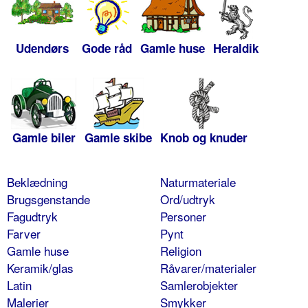
Udendørs
Gode råd
Gamle huse
Heraldik
Gamle biler
Gamle skibe
Knob og knuder
Beklædning
Naturmateriale
Brugsgenstande
Ord/udtryk
Fagudtryk
Personer
Farver
Pynt
Gamle huse
Religion
Keramik/glas
Råvarer/materialer
Latin
Samlerobjekter
Malerier
Smykker