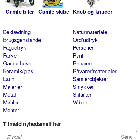
Gamle biler
Gamle skibe
Knob og knuder
Beklædning
Naturmateriale
Brugsgenstande
Ord/udtryk
Fagudtryk
Personer
Farver
Pynt
Gamle huse
Religion
Keramik/glas
Råvarer/materialer
Latin
Samlerobjekter
Malerier
Smykker
Metal
Stilarter
Møbler
Våben
Mønter
Tilmeld nyhedsmail her