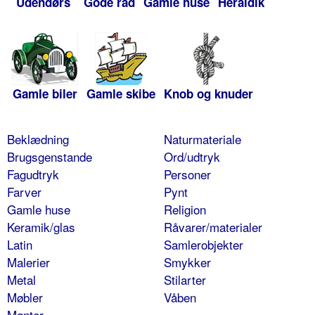
Udendørs
Gode råd
Gamle huse
Heraldik
Gamle biler
Gamle skibe
Knob og knuder
Beklædning
Naturmateriale
Brugsgenstande
Ord/udtryk
Fagudtryk
Personer
Farver
Pynt
Gamle huse
Religion
Keramik/glas
Råvarer/materialer
Latin
Samlerobjekter
Malerier
Smykker
Metal
Stilarter
Møbler
Våben
Mønter