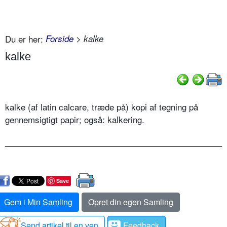
Du er her:
Forside
> kalke
kalke
kalke (af latin calcare, træde på) kopi af tegning på
gennemsigtigt papir; også: kalkering.
Save
Gem i Min Samling
Opret din egen Samling
Send artikel til en ven
Feedback