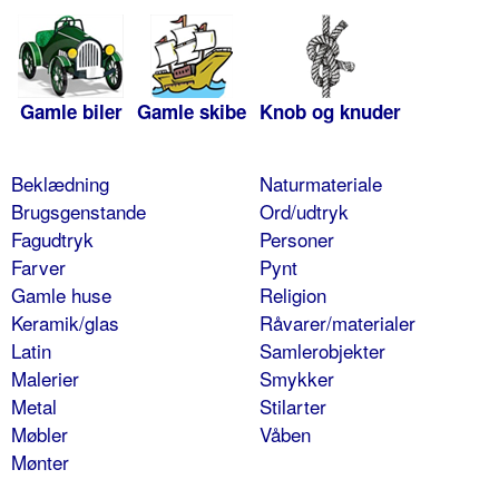
Gamle biler
Gamle skibe
Knob og knuder
Beklædning
Naturmateriale
Brugsgenstande
Ord/udtryk
Fagudtryk
Personer
Farver
Pynt
Gamle huse
Religion
Keramik/glas
Råvarer/materialer
Latin
Samlerobjekter
Malerier
Smykker
Metal
Stilarter
Møbler
Våben
Mønter