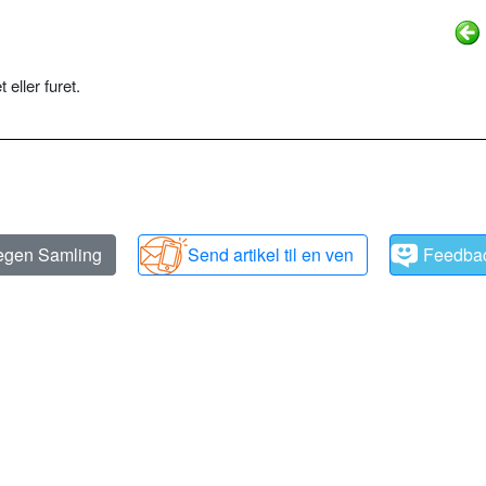
t eller furet.
 egen Samling
Send artikel til en ven
Feedba