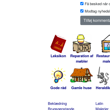
Få besked når d
Modtag nyhedsb
Leksikon
Reparation af
Restaur
møbler
male
Gode råd
Gamle huse
Heraldik
Beklædning
Latin
Brugsgenstande
Malerier