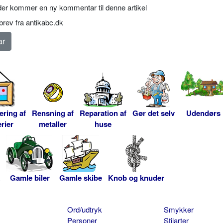
er kommer en ny kommentar til denne artikel
rev fra antikabc.dk
ering af
Rensning af
Reparation af
Gør det selv
Udendørs
rier
metaller
huse
Gamle biler
Gamle skibe
Knob og knuder
Ord/udtryk
Smykker
Personer
Stilarter