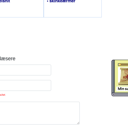
elsnit
• skinkeærmer
læsere
sitet.