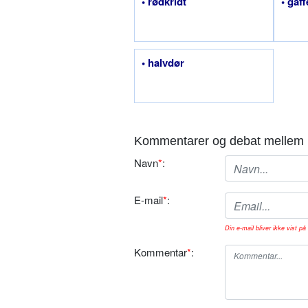
• rødkridt
• gaff
• halvdør
Kommentarer og debat mellem 
Navn
*
:
E-mail
*
:
Din e-mail bliver ikke vist på 
Kommentar
*
: