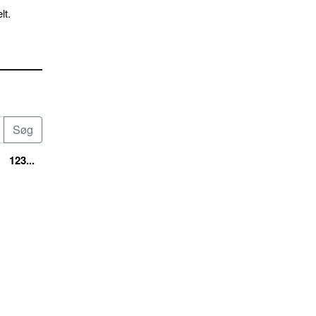
lt.
123...