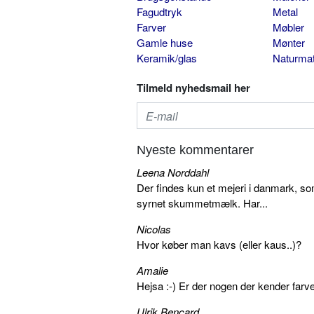
Fagudtryk
Metal
Farver
Møbler
Gamle huse
Mønter
Keramik/glas
Naturmat
Tilmeld nyhedsmail her
Nyeste kommentarer
Leena Norddahl
Der findes kun et mejeri i danmark, 
syrnet skummetmælk. Har...
Nicolas
Hvor køber man kavs (eller kaus..)?
Amalie
Hejsa :-) Er der nogen der kender farv
Ulrik Bencard