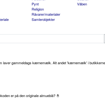
Pynt
Våben
Religion
Råvarer/materialer
eriale
Samlerobjekter
som laver gammeldags kærnemælk. Alt andet 'kærnemælk' i butikkerne
ekoden er på den originale almueblå? 🤞