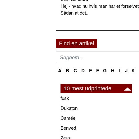
Hej - hvad nu hvis man har et forsølvet
Sådan at det...
Find en artikel
A
B
C
D
E
F
G
H
I
J
K
10 mest udprintede
fusk
Dukaton
Camée
Benved
Zeus