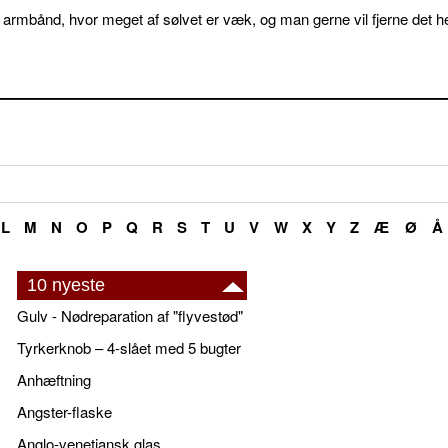
 armbånd, hvor meget af sølvet er væk, og man gerne vil fjerne det he
L
M
N
O
P
Q
R
S
T
U
V
W
X
Y
Z
Æ
Ø
Å
10 nyeste
Gulv - Nødreparation af "flyvestød"
Tyrkerknob – 4-slået med 5 bugter
Anhæftning
Angster-flaske
Anglo-venetiansk glas