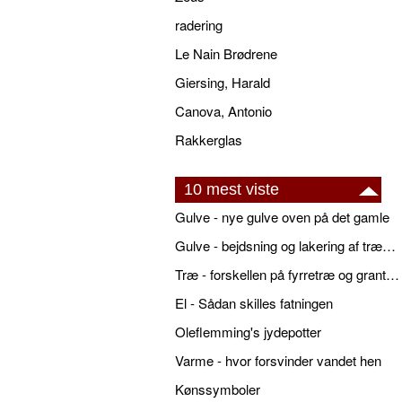
radering
Le Nain Brødrene
Giersing, Harald
Canova, Antonio
Rakkerglas
10 mest viste
Gulve - nye gulve oven på det gamle
Gulve - bejdsning og lakering af trægulve
Træ - forskellen på fyrretræ og grantræ
El - Sådan skilles fatningen
Oleflemming's jydepotter
Varme - hvor forsvinder vandet hen
Kønssymboler