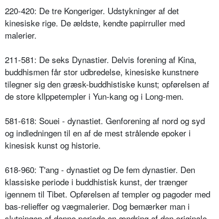
220-420: De tre Kongeriger. Udstykninger af det
kinesiske rige. De ældste, kendte papirruller med
malerier.
211-581: De seks Dynastier. Delvis forening af Kina,
buddhismen får stor udbredelse, kinesiske kunstnere
tilegner sig den græsk-buddhistiske kunst; opførelsen af
de store kllppetempler i Yun-kang og i Long-men.
581-618: Souei - dynastiet. Genforening af nord og syd
og indledningen til en af de mest strålende epoker i
kinesisk kunst og historie.
618-960: T'ang - dynastiet og De fem dynastier. Den
klassiske periode i buddhistisk kunst, der trænger
igennem til Tibet. Opførelsen af templer og pagoder med
bas-relieffer og vægmalerier. Dog bemærker man i
slutningen af denne periode en ændring af den originale