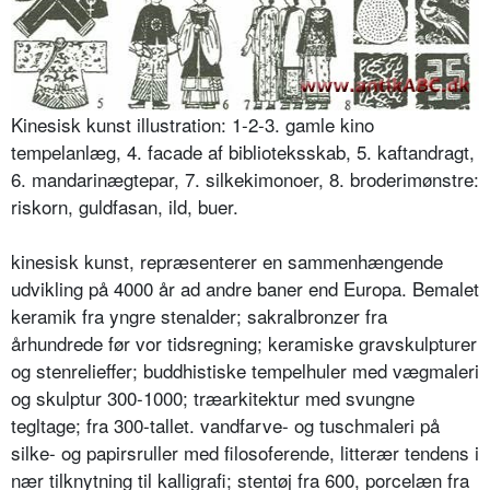
Kinesisk kunst illustration: 1-2-3. gamle kino
tempelanlæg, 4. facade af biblioteksskab, 5. kaftandragt,
6. mandarinægtepar, 7. silkekimonoer, 8. broderimønstre:
riskorn, guldfasan, ild, buer.
kinesisk kunst, repræsenterer en sammenhængende
udvikling på 4000 år ad andre baner end Europa. Bemalet
keramik fra yngre stenalder; sakralbronzer fra
århundrede før vor tidsregning; keramiske gravskulpturer
og stenrelieffer; buddhistiske tempelhuler med vægmaleri
og skulptur 300-1000; træarkitektur med svungne
tegltage; fra 300-tallet. vandfarve- og tuschmaleri på
silke- og papirsruller med filosoferende, litterær tendens i
nær tilknytning til kalligrafi; stentøj fra 600, porcelæn fra