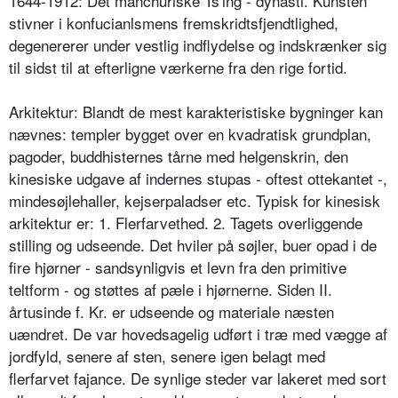
1644-1912: Det manchuriske Ts'ing - dynasti. Kunsten
stivner i konfucianlsmens fremskridtsfjendtlighed,
degenererer under vestlig indflydelse og indskrænker sig
til sidst til at efterligne værkerne fra den rige fortid.
Arkitektur: Blandt de mest karakteristiske bygninger kan
nævnes: templer bygget over en kvadratisk grundplan,
pagoder, buddhisternes tårne med helgenskrin, den
kinesiske udgave af indernes stupas - oftest ottekantet -,
mindesøjlehaller, kejserpaladser etc. Typisk for kinesisk
arkitektur er: 1. Flerfarvethed. 2. Tagets overliggende
stilling og udseende. Det hviler på søjler, buer opad i de
fire hjørner - sandsynligvis et levn fra den primitive
teltform - og støttes af pæle i hjørnerne. Siden II.
årtusinde f. Kr. er udseende og materiale næsten
uændret. De var hovedsagelig udført i træ med vægge af
jordfyld, senere af sten, senere igen belagt med
flerfarvet fajance. De synlige steder var lakeret med sort