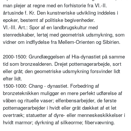
man plejer at regne med en forhistorie fra VI.-II.
årtusinde f. Kr. Den kunstneriske udvikling inddeles i
epoker, bestemt af politiske begivenheder.
VI.-III. Art.: Spor af en landbrugskultur med
stenredskaber, lertøj med geometrisk udsmykning, som
vidner om indflydelse fra Mellem-Orienten og Sibirien.
2000-1500: Grundlæggelsen af Hia-dynastiet på samme
tid som bronzealderen. Drejet pottemagerarbejde, sort
eller gråt; den geometriske udsmykning forsvinder lidt
efter lidt.
1500-1000: Chang - dynastiet. Forbedring af
bronzeteknikken muliggør en mere perfekt udførelse af
våben og rituelle vaser; elfenbensarbejder, de første
pottemagerarbejder i hvidt eller gråt dækket af et let
overtræk; statuetter af dyre- eller menneskeskikkelser i
hvidt marmor; dyrkning af silkeorme; fibervævning.