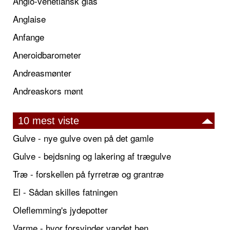
Anglo-venetiansk glas
Anglaise
Anfange
Aneroidbarometer
Andreasmønter
Andreaskors mønt
10 mest viste
Gulve - nye gulve oven på det gamle
Gulve - bejdsning og lakering af trægulve
Træ - forskellen på fyrretræ og grantræ
El - Sådan skilles fatningen
Oleflemming's jydepotter
Varme - hvor forsvinder vandet hen