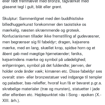
eller rødt fremhævet med bronze, tagværket med
glaseret tegl i gult, blåt eller grønt.
Skulptur: Sammenlignet med den buddhistiske
billedhuggerkunst forekommer den taoistiske os
mærkelig, næsten skræmmende og grotesk.
Konfucianismen tillader ikke fremstilling af gudevæsner,
men begrænser sig fil fabeldyr; dragen, kejserens
mærke, med en lang, skællet krop, spidse horn og et
åbent gab med mægtige hjørnetænder; føniks,
kejserindens mærke og symbol på udødelighed;
enhjørningen, symbol på det fuldendte; jærven, der
holder onde ånder væk; kimæren etc. Disse fabeldyr ses
overalt: sten- eller bronzestatuer ved indgange til templer
og paladser, bas-relieffer, hvoraf kun få er bevaret p.gr.a.
skrøbelige materialer (træ og mursten), statuetter i jade
eller elfenben etc. Højdepunktet nås i Song - epoken (X.-
XIII. årh.).