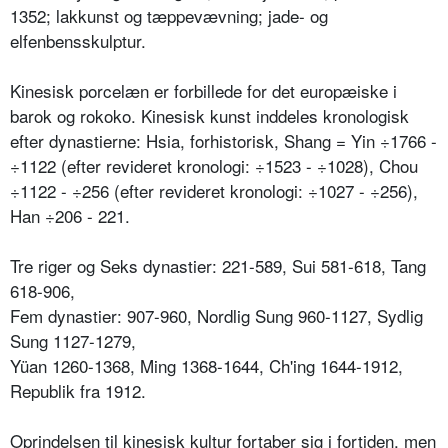
1352; lakkunst og tæppevævning; jade- og
elfenbensskulptur.
Kinesisk porcelæn er forbillede for det europæiske i
barok og rokoko. Kinesisk kunst inddeles kronologisk
efter dynastierne: Hsia, forhistorisk, Shang = Yin ÷1766 -
÷1122 (efter revideret kronologi: ÷1523 - ÷1028), Chou
÷1122 - ÷256 (efter revideret kronologi: ÷1027 - ÷256),
Han ÷206 - 221.
Tre riger og Seks dynastier: 221-589, Sui 581-618, Tang
618-906,
Fem dynastier: 907-960, Nordlig Sung 960-1127, Sydlig
Sung 1127-1279,
Yüan 1260-1368, Ming 1368-1644, Ch'ing 1644-1912,
Republik fra 1912.
Oprindelsen til kinesisk kultur fortaber sig i fortiden, men