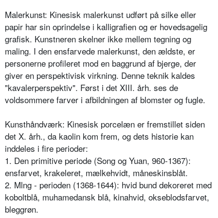
Malerkunst: Kinesisk malerkunst udført på silke eller
papir har sin oprindelse i kalligrafien og er hovedsagelig
grafisk. Kunstneren skelner ikke mellem tegning og
maling. I den ensfarvede malerkunst, den ældste, er
personerne profileret mod en baggrund af bjerge, der
giver en perspektivisk virkning. Denne teknik kaldes
"kavalerperspektiv". Først i det XIII. årh. ses de
voldsommere farver i afbildningen af blomster og fugle.
Kunsthåndværk: Kinesisk porcelæn er fremstillet siden
det X. årh., da kaolin kom frem, og dets historie kan
inddeles i fire perioder:
1. Den primitive periode (Song og Yuan, 960-1367):
ensfarvet, krakeleret, mælkehvidt, måneskinsblåt.
2. Mlng - perioden (1368-1644): hvid bund dekoreret med
koboltblå, muhamedansk blå, kinahvid, okseblodsfarvet,
bleggrøn.