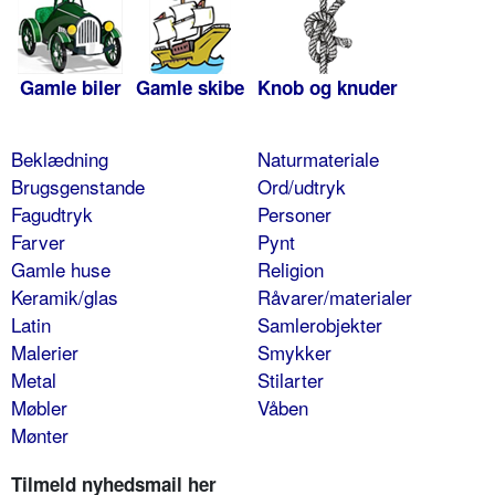
Gamle biler
Gamle skibe
Knob og knuder
Beklædning
Naturmateriale
Brugsgenstande
Ord/udtryk
Fagudtryk
Personer
Farver
Pynt
Gamle huse
Religion
Keramik/glas
Råvarer/materialer
Latin
Samlerobjekter
Malerier
Smykker
Metal
Stilarter
Møbler
Våben
Mønter
Tilmeld nyhedsmail her