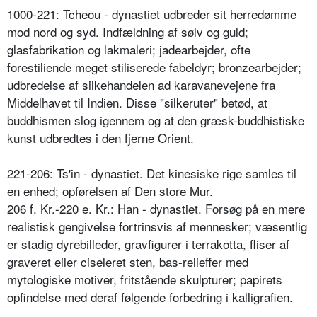
1000-221: Tcheou - dynastiet udbreder sit herredømme
mod nord og syd. Indfældning af sølv og guld;
glasfabrikation og lakmaleri; jadearbejder, ofte
forestiliende meget stiliserede fabeldyr; bronzearbejder;
udbredelse af silkehandelen ad karavanevejene fra
Middelhavet til Indien. Disse "silkeruter" betød, at
buddhismen slog igennem og at den græsk-buddhistiske
kunst udbredtes i den fjerne Orient.
221-206: Ts'in - dynastiet. Det kinesiske rige samles til
en enhed; opførelsen af Den store Mur.
206 f. Kr.-220 e. Kr.: Han - dynastiet. Forsøg på en mere
realistisk gengivelse fortrinsvis af mennesker; væsentlig
er stadig dyrebilleder, gravfigurer i terrakotta, fliser af
graveret eiler ciseleret sten, bas-relieffer med
mytologiske motiver, fritstående skulpturer; papirets
opfindelse med deraf følgende forbedring i kalligrafien.