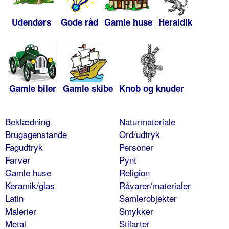
Udendørs
Gode råd
Gamle huse
Heraldik
Gamle biler
Gamle skibe
Knob og knuder
Beklædning
Naturmateriale
Brugsgenstande
Ord/udtryk
Fagudtryk
Personer
Farver
Pynt
Gamle huse
Religion
Keramik/glas
Råvarer/materialer
Latin
Samlerobjekter
Malerier
Smykker
Metal
Stilarter