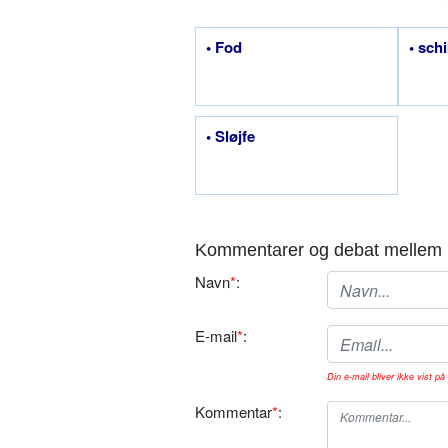
• Fod
• sch
• Sløjfe
Kommentarer og debat mellem 
Navn
*
:
E-mail
*
:
Din e-mail bliver ikke vist på 
Kommentar
*
: