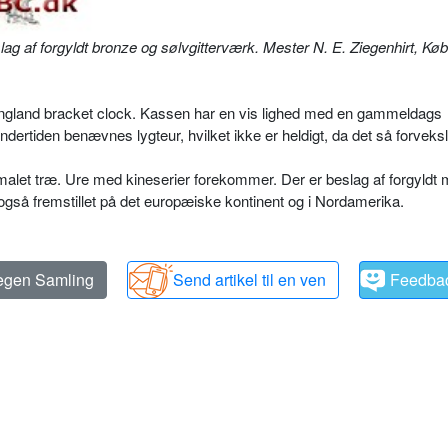
slag af forgyldt bronze og sølvgitterværk. Mester N. E. Ziegenhirt, K
i England bracket clock. Kassen har en vis lighed med en gammeldags
 undertiden benævnes lygteur, hvilket ikke er heldigt, da det så forvek
malet træ. Ure med kineserier forekommer. Der er beslag af forgyldt
r også fremstillet på det europæiske kontinent og i Nordamerika.
 egen Samling
Send artikel til en ven
Feedba