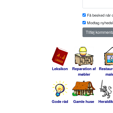
Få besked når d
Modtag nyhedsb
Leksikon
Reparation af
Restaur
møbler
male
Gode råd
Gamle huse
Heraldik