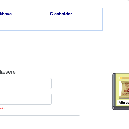
ikhava
• Glasholder
læsere
sitet.