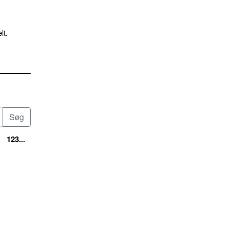
lt.
123...