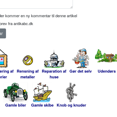
er kommer en ny kommentar til denne artikel
rev fra antikabc.dk
ering af
Rensning af
Reparation af
Gør det selv
Udendørs
rier
metaller
huse
Gamle biler
Gamle skibe
Knob og knuder