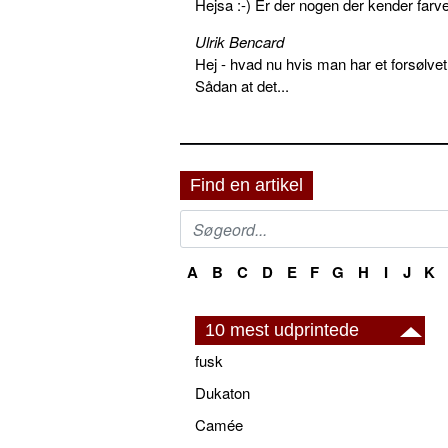
Hejsa :-) Er der nogen der kender farv
Ulrik Bencard
Hej - hvad nu hvis man har et forsølvet
Sådan at det...
Find en artikel
A
B
C
D
E
F
G
H
I
J
K
10 mest udprintede
fusk
Dukaton
Camée