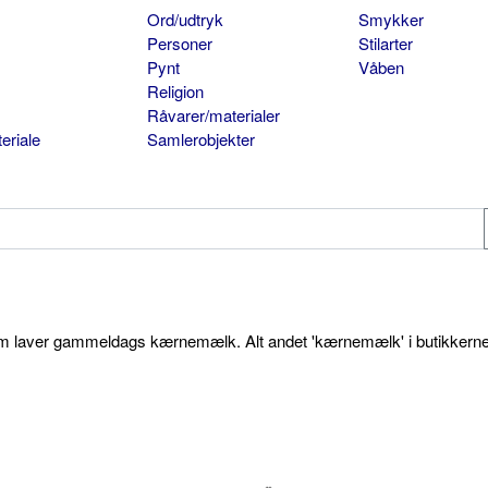
Ord/udtryk
Smykker
Personer
Stilarter
Pynt
Våben
Religion
Råvarer/materialer
eriale
Samlerobjekter
som laver gammeldags kærnemælk. Alt andet 'kærnemælk' i butikkerne