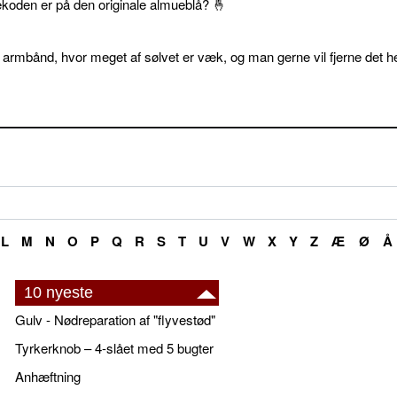
ekoden er på den originale almueblå? 🤞
 armbånd, hvor meget af sølvet er væk, og man gerne vil fjerne det he
L
M
N
O
P
Q
R
S
T
U
V
W
X
Y
Z
Æ
Ø
Å
10 nyeste
Gulv - Nødreparation af "flyvestød"
Tyrkerknob – 4-slået med 5 bugter
Anhæftning