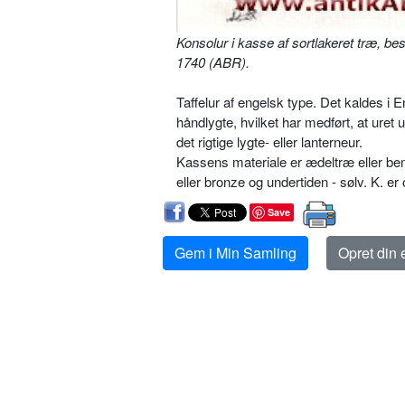
Konsolur i kasse af sortlakeret træ, be
1740 (ABR).
Taffelur af engelsk type. Det kaldes 
håndlygte, hvilket har medført, at uret
det rigtige lygte- eller lanterneur.
Kassens materiale er ædeltræ eller be
eller bronze og undertiden - sølv. K. e
Save
Gem i Min Samling
Opret din