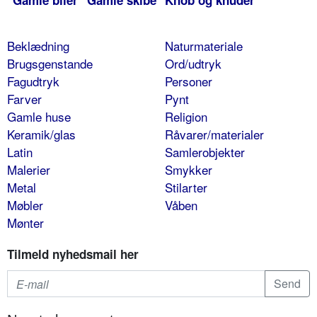
Gamle biler
Gamle skibe
Knob og knuder
Beklædning
Naturmateriale
Brugsgenstande
Ord/udtryk
Fagudtryk
Personer
Farver
Pynt
Gamle huse
Religion
Keramik/glas
Råvarer/materialer
Latin
Samlerobjekter
Malerier
Smykker
Metal
Stilarter
Møbler
Våben
Mønter
Tilmeld nyhedsmail her