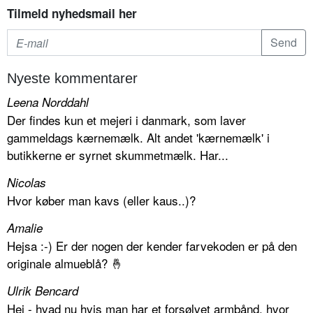
Tilmeld nyhedsmail her
Nyeste kommentarer
Leena Norddahl
Der findes kun et mejeri i danmark, som laver
gammeldags kærnemælk. Alt andet 'kærnemælk' i
butikkerne er syrnet skummetmælk. Har...
Nicolas
Hvor køber man kavs (eller kaus..)?
Amalie
Hejsa :-) Er der nogen der kender farvekoden er på den
originale almueblå? 🤞
Ulrik Bencard
Hej - hvad nu hvis man har et forsølvet armbånd, hvor