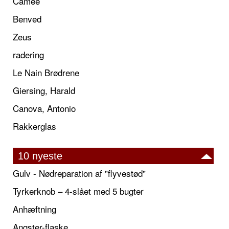
Camée
Benved
Zeus
radering
Le Nain Brødrene
Giersing, Harald
Canova, Antonio
Rakkerglas
10 nyeste
Gulv - Nødreparation af "flyvestød"
Tyrkerknob – 4-slået med 5 bugter
Anhæftning
Angster-flaske