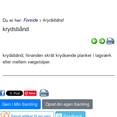
Du er her:
Forside
> krydsbånd
krydsbånd
krydsbånd, hinanden skråt krydsende planker i tagværk
eller mellem vægstolper.
Save
Gem i Min Samling
Opret din egen Samling
Send artikel til en ven
Feedback