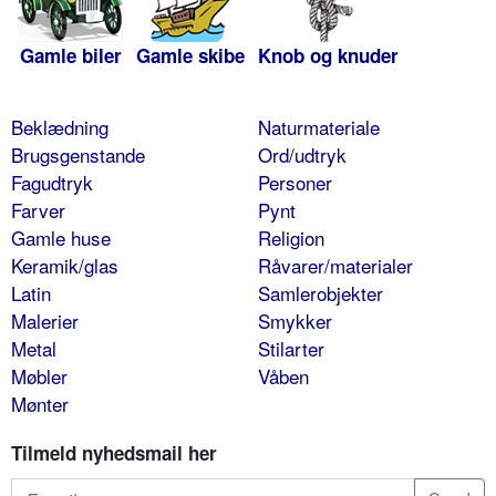
Gamle biler
Gamle skibe
Knob og knuder
Beklædning
Naturmateriale
Brugsgenstande
Ord/udtryk
Fagudtryk
Personer
Farver
Pynt
Gamle huse
Religion
Keramik/glas
Råvarer/materialer
Latin
Samlerobjekter
Malerier
Smykker
Metal
Stilarter
Møbler
Våben
Mønter
Tilmeld nyhedsmail her