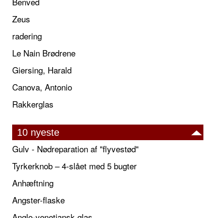
Benved
Zeus
radering
Le Nain Brødrene
Giersing, Harald
Canova, Antonio
Rakkerglas
10 nyeste
Gulv - Nødreparation af "flyvestød"
Tyrkerknob – 4-slået med 5 bugter
Anhæftning
Angster-flaske
Anglo-venetiansk glas