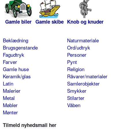
Gamle biler
Gamle skibe
Knob og knuder
Beklædning
Naturmateriale
Brugsgenstande
Ord/udtryk
Fagudtryk
Personer
Farver
Pynt
Gamle huse
Religion
Keramik/glas
Råvarer/materialer
Latin
Samlerobjekter
Malerier
Smykker
Metal
Stilarter
Møbler
Våben
Mønter
Tilmeld nyhedsmail her