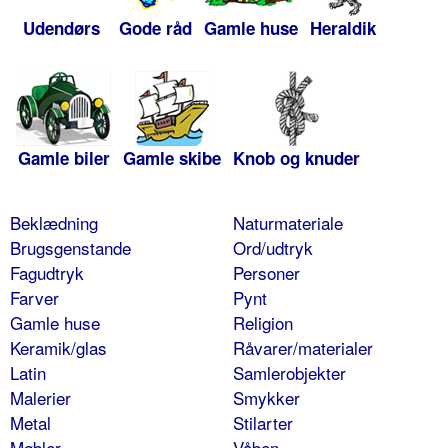
Udendørs
Gode råd
Gamle huse
Heraldik
Gamle biler
Gamle skibe
Knob og knuder
Beklædning
Naturmateriale
Brugsgenstande
Ord/udtryk
Fagudtryk
Personer
Farver
Pynt
Gamle huse
Religion
Keramik/glas
Råvarer/materialer
Latin
Samlerobjekter
Malerier
Smykker
Metal
Stilarter
Møbler
Våben