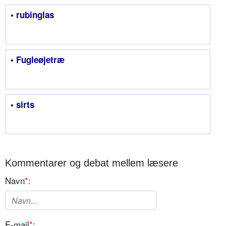
• rubinglas
• Fugleøjetræ
• sirts
Kommentarer og debat mellem læsere
Navn
*
:
E-mail
*
: