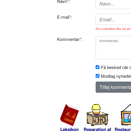
Navn
*
:
E-mail
*
:
Din e-mail bliver ikke vist på 
Kommentar
*
:
Få besked når d
Modtag nyhedsb
Leksikon
Reparation af
Restaur