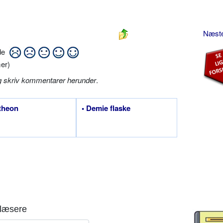
Næste
ide
er)
g skriv kommentarer herunder
.
theon
• Demie flaske
læsere