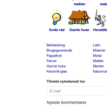
møbler
male
Gode råd
Gamle huse
Heraldik
Beklædning
Latin
Brugsgenstande
Malerier
Fagudtryk
Metal
Farver
Møbler
Gamle huse
Mønter
Keramik/glas
Naturmat
Tilmeld nyhedsmail her
Nyeste kommentarer