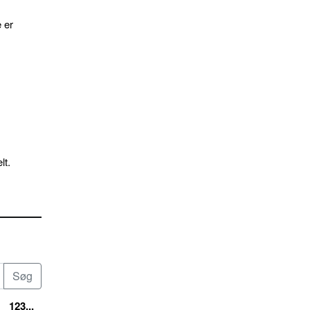
 er
lt.
123...