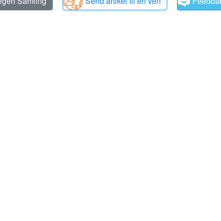
 egen Samling
Send artikel til en ven
Feedba