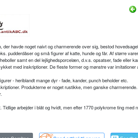
, der havde noget naivt og charmerende over sig, bestod hovedsagel
s. pudderdåser og små figurer af katte, hunde og får. Af større vare
oller samt en del lejlighedsporcelæn, d.v.s. opsatser, fade eller ka
smykket med inskriptioner. De fleste former og mønstre var imitationer 
gurer - heriblandt mange dyr - fade, kander, punch beholder etc.
skriptioner. Produkterne er noget rustikke, men ganske charmerende.
.
 Tidlige arbejder i blåt og hvidt, men efter 1770 polykrome ting med 