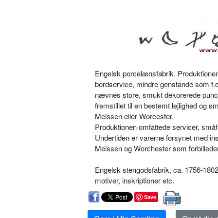
Engelsk porcelænsfabrik. Produktionen
bordservice, mindre genstande som f.ek
nævnes store, smukt dekorerede puncheb
fremstillet til en bestemt lejlighed og 
Meissen eller Worcester.
Produktionen omfattede servicer, småfi
Undertiden er varerne forsynet med in
Meissen og Worchester som forbilleder
Engelsk stengodsfabrik, ca. 1756-1802.
motiver, inskriptioner etc.
Save