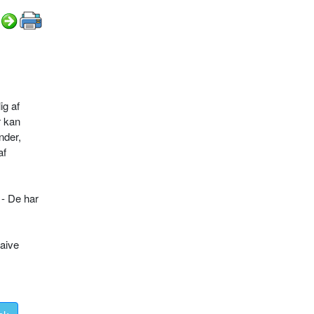
ig af
r kan
nder,
af
 - De har
naive