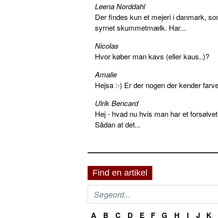
Leena Norddahl
Der findes kun et mejeri i danmark, 
syrnet skummetmælk. Har...
Nicolas
Hvor køber man kavs (eller kaus..)?
Amalie
Hejsa :-) Er der nogen der kender farv
Ulrik Bencard
Hej - hvad nu hvis man har et forsølvet
Sådan at det...
Find en artikel
A
B
C
D
E
F
G
H
I
J
K