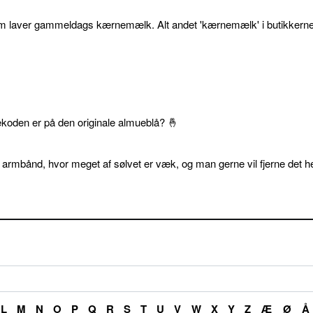
som laver gammeldags kærnemælk. Alt andet 'kærnemælk' i butikkerne
ekoden er på den originale almueblå? 🤞
 armbånd, hvor meget af sølvet er væk, og man gerne vil fjerne det he
L
M
N
O
P
Q
R
S
T
U
V
W
X
Y
Z
Æ
Ø
Å