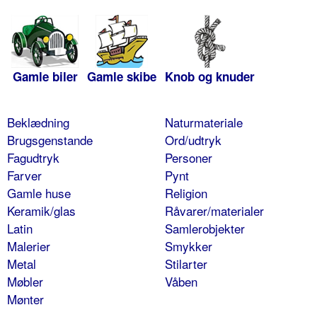
Gamle biler
Gamle skibe
Knob og knuder
Beklædning
Naturmateriale
Brugsgenstande
Ord/udtryk
Fagudtryk
Personer
Farver
Pynt
Gamle huse
Religion
Keramik/glas
Råvarer/materialer
Latin
Samlerobjekter
Malerier
Smykker
Metal
Stilarter
Møbler
Våben
Mønter