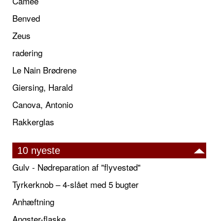
Camée
Benved
Zeus
radering
Le Nain Brødrene
Giersing, Harald
Canova, Antonio
Rakkerglas
10 nyeste
Gulv - Nødreparation af "flyvestød"
Tyrkerknob – 4-slået med 5 bugter
Anhæftning
Angster-flaske