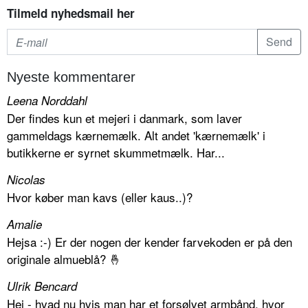
Tilmeld nyhedsmail her
Nyeste kommentarer
Leena Norddahl
Der findes kun et mejeri i danmark, som laver
gammeldags kærnemælk. Alt andet 'kærnemælk' i
butikkerne er syrnet skummetmælk. Har...
Nicolas
Hvor køber man kavs (eller kaus..)?
Amalie
Hejsa :-) Er der nogen der kender farvekoden er på den
originale almueblå? 🤞
Ulrik Bencard
Hej - hvad nu hvis man har et forsølvet armbånd, hvor