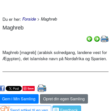
Du er her:
Forside
> Maghreb
Maghreb
Maghreb [magreb
]
(arabisk solnedgang, landene vest for
Ægypten), det islamiske navn på Nordafrika og Spanien.
Save
Gem i Min Samling
Opret din egen Samling
Send artikel til en ven
Feedback